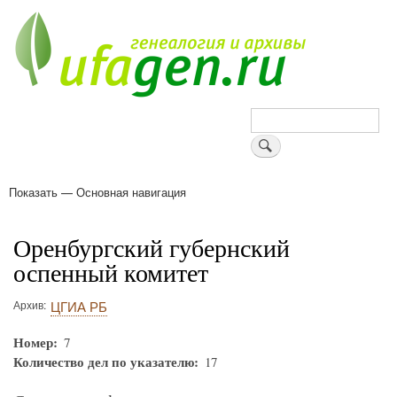
Перейти
к
основному
содержанию
Поиск
Показать — Основная навигация
Основная
навигация
Деревни
Форум
Поиск земляков
Татарские имена
Блоги
Войти
Поддержи Уфаген!
Оренбургский губернский
оспенный комитет
Архив
ЦГИА РБ
Номер
7
Количество дел по указателю
17