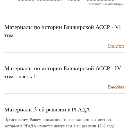
ИСТОРИЯ
оставлять комментарии
ЗАСЕЛЕНИЯ
И
ЭТНОКУЛЬТУРНОЕ
РАЗВИТИЕ
Материалы по истории Башкирской АССР - VI
ТАТАР
ОРЕНБУРГСКОГО
том
КРАЯ
о
Подробнее
Мат
по
ист
Баш
Материалы по истории Башкирской АССР - IV
АС
-
том - часть 1
VI
том
о
Подробнее
Мат
по
ист
Баш
Материалы 3-ей ревизии в РГАДА
АС
-
Представляем Вашем вниманию список населенных мест по
IV
которым в РГАДА имеются материалы 3-ей ревизии 1762 года.
том