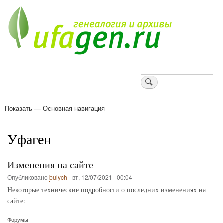
Перейти
к
основному
содержанию
Поиск
Показать — Основная навигация
Основная
навигация
Деревни
Форум
Поиск земляков
Татарские имена
Блоги
Войти
Поддержи Уфаген!
Уфаген
Изменения на сайте
Опубликовано
bulych
-
вт, 12/07/2021 - 00:04
Некоторые технические подробности о последних изменениях на
сайте:
Форумы