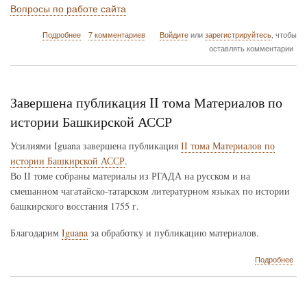
Вопросы по работе сайта
о
Подробнее
7 комментариев
Войдите
или
зарегистрируйтесь
, чтобы
Изменения
оставлять комментарии
на
сайте
Завершена публикация II тома Материалов по
истории Башкирской АССР
Усилиями Iguana завершена публикация
II тома Материалов по
истории Башкирской АССР
.
Во II томе собраны материалы из РГАДА на русском и на
смешанном чагатайско-татарском литературном языках по истории
башкирского восстания 1755 г.
Благодарим
Iguana
за обработку и публикацию материалов.
о
Подробнее
Зав
пуб
II
том