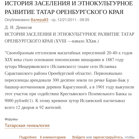
ИСТОРИЯ ЗАСЕЛЕНИЯ И ЭТНОКУЛЬТУРНОЕ
Мат
по
РАЗВИТИЕ ТАТАР ОРЕНБУРГСКОГО КРАЯ
ист
Опубликовано
Валера83
-
ср, 12/21/2011 - 09:35
Баш
АС
Д. Н. Денисов
ИСТОРИЯ ЗАСЕЛЕНИЯ И ЭТНОКУЛЬТУРНОЕ РАЗВИТИЕ ТАТАР
ОРЕНБУРГСКОГО КРАЯ (XVIII —начало XXвв.)
"Своеобразным отголоском масштабных переселений 20-40-х годов
XIX века стало основание пензенскими мишарами в 1887 году
хутора Мещеряковского (Ислаевского) (ныне село Ислаевка
Саракташского района Оренбургской области). Первоначально
переселенцы арендовали 300 десятин земли по речке Баран-Бык у
башкир-вотчинников деревни Карагузиной, а в 1901 году выкупили
этот участок при содействии Крестьянского Поземельного Банка за
9000 рублей(1). К этому времени хутор Ислаевский насчитывал
всего 12 дворов и 92 жителей.
Форумы
Татарская генеалогия
о
Подробнее
6 комментариев
Войдите
или
зарегистрируйтесь
, чтобы