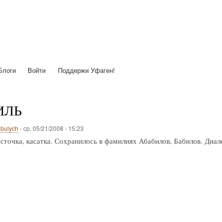
Перейти
к
основному
содержанию
Блоги
Войти
Поддержи Уфаген!
ИЛЬ
о
bulych
-
ср, 05/21/2008 - 15:23
асточка, касатка. Сохранилось в фамилиях Абабилов, Бабилов. Диал