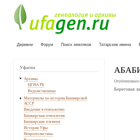
Деревни
Форум
Поиск земляков
Татарские имена
Основная
навигация
АБАБ
Уфаген
Архивы
Опубликован
ЦГИА РБ
Береговая л
Ведомственные
Материалы по истории Башкирской
АССР
Введение в генеалогию
Башкирская генеалогия
Башкирские племена
История Уфы
Некрополистика
Родословные