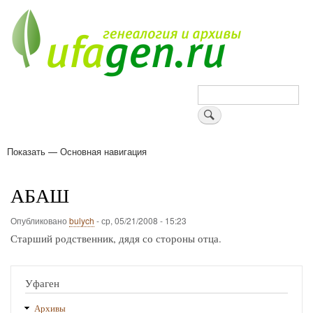
Перейти
к
основному
содержанию
Поиск
Показать — Основная навигация
Основная
навигация
Деревни
Форум
Поиск земляков
Татарские имена
Блоги
Войти
Поддержи Уфаген!
АБАШ
Опубликовано
bulych
-
ср, 05/21/2008 - 15:23
Старший родственник, дядя со стороны отца.
Уфаген
Архивы