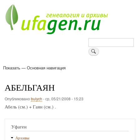
Перейти
к
основному
содержанию
Поиск
Показать — Основная навигация
Основная
навигация
Деревни
Форум
Поиск земляков
Татарские имена
Блоги
Войти
Поддержи Уфаген!
АБЕЛЬГАЯН
Опубликовано
bulych
-
ср, 05/21/2008 - 15:23
Абель (см.) + Гаян (см.) .
Уфаген
Архивы