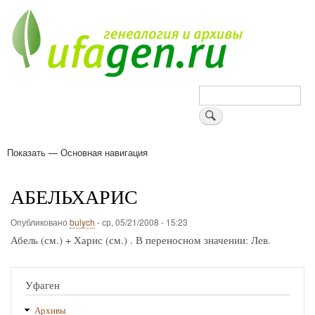
Перейти
к
основному
содержанию
Поиск
Показать — Основная навигация
Основная
навигация
Деревни
Форум
Поиск земляков
Татарские имена
Блоги
Войти
Поддержи Уфаген!
АБЕЛЬХАРИС
Опубликовано
bulych
-
ср, 05/21/2008 - 15:23
Абель (см.) + Харис (см.) . В переносном значении: Лев.
Уфаген
Архивы