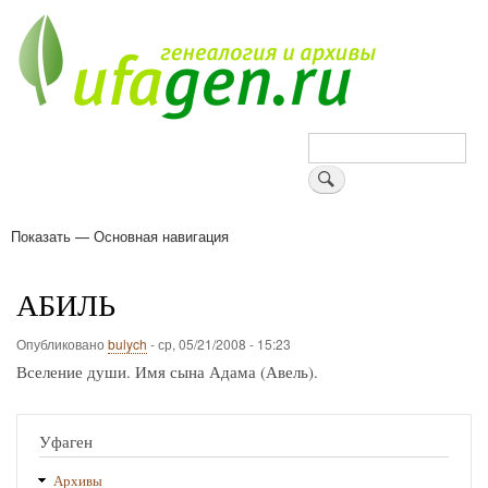
Перейти
к
основному
содержанию
Поиск
Показать — Основная навигация
Основная
навигация
Деревни
Форум
Поиск земляков
Татарские имена
Блоги
Войти
Поддержи Уфаген!
АБИЛЬ
Опубликовано
bulych
-
ср, 05/21/2008 - 15:23
Вселение души. Имя сына Адама (Авель).
Уфаген
Архивы