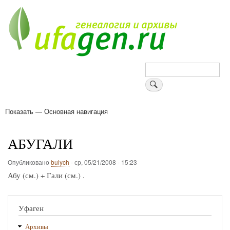
Перейти
к
основному
содержанию
Поиск
Показать — Основная навигация
Основная
навигация
Деревни
Форум
Поиск земляков
Татарские имена
Блоги
Войти
Поддержи Уфаген!
АБУГАЛИ
Опубликовано
bulych
-
ср, 05/21/2008 - 15:23
Абу (см.) + Гали (см.) .
Уфаген
Архивы