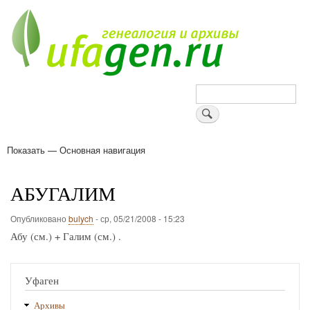
Перейти
к
основному
содержанию
Поиск
Показать — Основная навигация
Основная
навигация
Деревни
Форум
Поиск земляков
Татарские имена
Блоги
Войти
Поддержи Уфаген!
АБУГАЛИМ
Опубликовано
bulych
-
ср, 05/21/2008 - 15:23
Абу (см.) + Галим (см.) .
Уфаген
Архивы