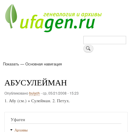
Перейти
к
основному
содержанию
Поиск
Показать — Основная навигация
Основная
навигация
Деревни
Форум
Поиск земляков
Татарские имена
Блоги
Войти
Поддержи Уфаген!
АБУСУЛЕЙМАН
Опубликовано
bulych
-
ср, 05/21/2008 - 15:23
1. Абу (см.) + Сулейман. 2. Петух.
Уфаген
Архивы