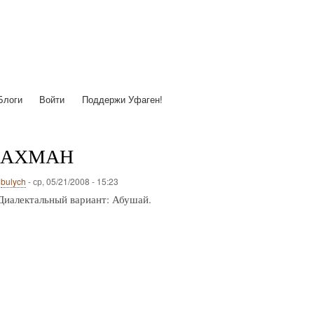
Перейти
к
основному
содержанию
Блоги
Войти
Поддержи Уфаген!
ШАХМАН
о
bulych
-
ср, 05/21/2008 - 15:23
Диалектальный вариант: Абушай.