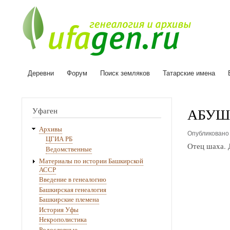
Деревни
Форум
Поиск земляков
Татарские имена
Основная
навигация
АБУ
Уфаген
Архивы
Опубликован
ЦГИА РБ
Отец шаха. 
Ведомственные
Материалы по истории Башкирской
АССР
Введение в генеалогию
Башкирская генеалогия
Башкирские племена
История Уфы
Некрополистика
Родословные