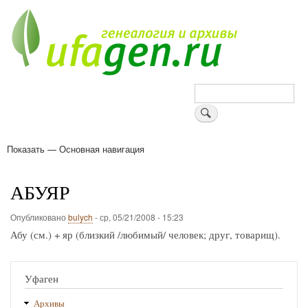
Перейти
к
основному
содержанию
Поиск
Показать — Основная навигация
Основная
навигация
Деревни
Форум
Поиск земляков
Татарские имена
Блоги
Войти
Поддержи Уфаген!
АБУЯР
Опубликовано
bulych
-
ср, 05/21/2008 - 15:23
Абу (см.) + яр (близкий /любимый/ человек; друг, товарищ).
Уфаген
Архивы