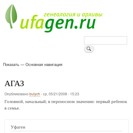
Перейти
к
основному
содержанию
Поиск
Показать — Основная навигация
Основная
навигация
Деревни
Форум
Поиск земляков
Татарские имена
Блоги
Войти
Поддержи Уфаген!
АГАЗ
Опубликовано
bulych
-
ср, 05/21/2008 - 15:23
Головной, начальный; в переносном значении: первый ребенок
в семье.
Уфаген