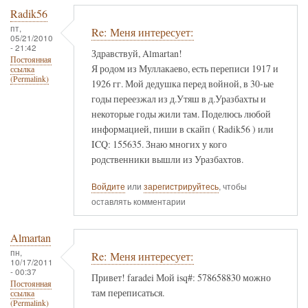
Radik56
пт,
Re: Меня интересует:
05/21/2010
- 21:42
Здравствуй, Almartan!
Постоянная
Я родом из Муллакаево, есть переписи 1917 и
ссылка
(Permalink)
1926 гг. Мой дедушка перед войной, в 30-ые
годы переезжал из д.Утяш в д.Уразбахты и
некоторые годы жили там. Поделюсь любой
информацией, пиши в скайп ( Radik56 ) или
ICQ: 155635. Знаю многих у кого
родственники вышли из Уразбахтов.
Войдите
или
зарегистрируйтесь
, чтобы
оставлять комментарии
Almartan
пн,
Re: Меня интересует:
10/17/2011
- 00:37
Привет! faradei Мой isq#: 578658830 можно
Постоянная
там переписаться.
ссылка
(Permalink)