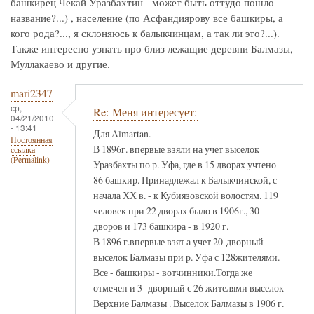
башкирец Чекай Уразбахтин - может быть оттудо пошло
название?...) , население (по Асфандиярову все башкиры, а
кого рода?..., я склоняюсь к балыкчинцам, а так ли это?...).
Также интересно узнать про близ лежащие деревни Балмазы,
Муллакаево и другие.
mari2347
ср,
Re: Меня интересует:
04/21/2010
- 13:41
Для Almartan.
Постоянная
В 1896г. впервые взяли на учет выселок
ссылка
(Permalink)
Уразбахты по р. Уфа, где в 15 дворах учтено
86 башкир. Принадлежал к Балыкчинской, с
начала ХХ в. - к Кубиязовской волостям. 119
человек при 22 дворах было в 1906г., 30
дворов и 173 башкира - в 1920 г.
В 1896 г.впервые взят а учет 20-дворный
выселок Балмазы при р. Уфа с 128жителями.
Все - башкиры - вотчинники.Тогда же
отмечен и 3 -дворный с 26 жителями выселок
Верхние Балмазы . Выселок Балмазы в 1906 г.