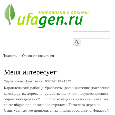
Перейти
к
основному
содержанию
Поиск
Показать — Основная навигация
Основная
навигация
Деревни
Форум
Поиск земляков
Татарские имена
Блоги
Войти
Поддержи Уфаген!
Меня интересует:
Опубликовано
Almartan
-
вт, 03/02/2010 - 13:21
Караидельский район д.Уразбахты (возникновение (население
каких других деревень (существующих или несуществующих
образовало деревню?...), происхожедения названия ( читал на
сайте ufagub про сожжению отрядами Тевкелева деревню
Сеянтусы там же приводится зачинщик восстания д.Ченаевой