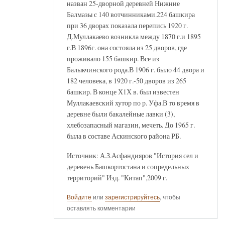
назван 25-дворной деревней Нижние
Балмазы с 140 вотчинниками.224 башкира
при 36 дворах показала перепись 1920 г.
Д.Муллакаево возникла между 1870 г.и 1895
г.В 1896г. она состояла из 25 дворов, где
проживало 155 башкир. Все из
Балыкчинского рода.В 1906 г. было 44 двора и
182 человека, в 1920 г.-50 дворов из 265
башкир. В конце Х1Х в. был известен
Муллакаевский хутор по р. Уфа.В то время в
деревне были бакалейные лавки (3),
хлебозапасный магазин, мечеть. До 1965 г.
была в составе Аскинского района РБ.
Источник: А.З.Асфандияров "История сел и
деревень Башкортостана и сопредельных
территорий" Изд. "Китап",2009 г.
Войдите
или
зарегистрируйтесь
, чтобы
оставлять комментарии