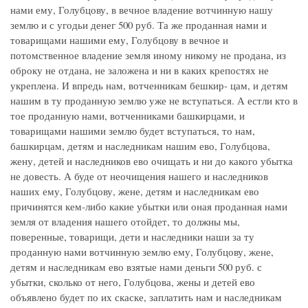
нами ему, Голубцову, в вечное владение вотчинную нашу
землю и с угодьи денег 500 руб. Та же проданная нами и
товарищами нашими ему, Голубцову в вечное и
потомственное владение земля иному никому не продана, из
оброку не отдана, не заложена и ни в каких крепостях не
укреплена. И впредь нам, вотченникам бешкир- цам, и детям
нашим в ту проданную землю уже не вступаться. А естли кто в
тое проданную нами, вотченниками башкирцами, и
товарищами нашими землю будет вступаться, то нам,
башкирцам, детям и наследникам нашим ево, Голубцова,
жену, детей и наследников ево очищать и ни до какого убытка
не довесть. А буде от неочищения нашего и наследников
наших ему, Голубцову, жене, детям и наследникам ево
причинятся кем-либо какие убытки или оная проданная нами
земля от владения нашего отойдет, то должны мы,
поверенные, товарищи, дети и наследники наши за ту
проданную нами вотчинную землю ему, Голубцову, жене,
детям и наследникам ево взятые нами деньги 500 руб. с
убытки, сколько от него, Голубцова, жены и детей ево
объявлено будет по их скаске, заплатить нам и наследникам