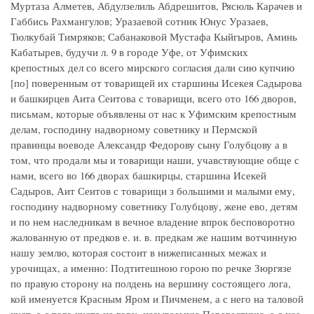
Муртаза Алметев, Абдулзелиль Абдрешитов, Рясюль Карачев и
Габбись Рахмангулов; Уразаевой сотник Юнус Уразаев,
Тюлкубай Тимряков; Сабанаковой Мустафа Кыйгыров, Аминь
Кабатырев, будучи л. 9 в городе Уфе, от Уфимских
крепостных дел со всего мирского согласия дали сию купчию
[по] поверенным от товарищей их старшины Исекея Садырова
и башкирцев Аита Сеитова с товарищи, всего ото 166 дворов,
письмам, которые объявлены от нас к Уфимским крепостным
делам, господину надворному советнику и Пермской
правинцы воеводе Александр Федорову сыну Голубцову а в
том, что продали мы и товарищи наши, учавствующие обще с
нами, всего во 166 дворах башкирцы, старшина Исекей
Садыров, Аит Сеитов с товарищи з большими и малыми ему,
господину надворному советнику Голубцову, жене ево, детям
и по нем наследникам в вечное владение впрок бесповоротно
жалованную от предков е. и. в. предкам же нашим вотчинную
нашу землю, которая состоит в нижеписанных межах и
урочищах, а именно: Подтитешною горою по речке Зюргязе
по правую сторону на полдень на вершину состоящего лога,
кой именуется Красным Яром и Пичменем, а с него на таловой