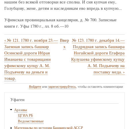
нашим без всякой отговорки все сполна. И сия купчая ему,
Голубцову, жене, детям и наследникам ево впредь в купчую...
Уфимская провинциальная канцелярия, д. № 700. Записные
книги г. Уфы 1780 г., лл. 8 об.—10
‹
№ 121. 1780 г. ноября 23.—
Ввер
№ 123. 1780 г. декабря 14.—
Перекрёстные
Заемная запись башкир
х
Подрядная запись башкира
ссылки
Осинской дороги Ибрая
Ногайской дороги Егафера
Иманаева с товарищами
Кулушева уфимскому купцу
книги
уфимскому купцу А. М.
А. М. Подьячеву на
для
›
Подъячеву на деньги и
поставку меда.
№
товар.
122.
Войдите
или
зарегистрируйтесь
, чтобы оставлять комментарии
1780
Уфаген
г.
декабря
Архивы
ЦГИА РБ
12.
Ведомственные
—
Материалы по истории Башкирской АССР