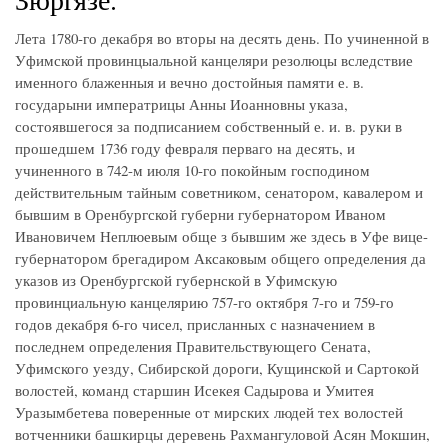
Лета 1780-го декабря во вторы на десять день. По учиненной в
Уфимской провинцыальной канцеляри резолюцы вследствие
именного блаженныя и вечно достойныя памяти е. в.
государыни императрицы Анны Иоанновны указа,
состоявшегося за подписанием собственный е. и. в. руки в
прошедшем 1736 году февраля перваго на десять, и
учиненного в 742-м июля 10-го покойным господином
действительным тайным советником, сенатором, кавалером и
бывшим в Оренбургской губерни губернатором Иваном
Ивановичем Неплюевым обще з бывшим же здесь в Уфе вице-
губернатором брегадиром Аксаковым общего определения да
указов из Оренбургской губернской в Уфимскую
провинциальную канцелярию 757-го октября 7-го и 759-го
годов декабря 6-го чисел, присланных с назначением в
последнем определения Правительствующего Сената,
Уфимского уезду, Сибирской дороги, Кущинской и Сартокой
волостей, команд старшин Исекея Садырова и Умитея
Уразымбетева поверенные от мирских людей тех волостей
вотченники башкирцы деревень Рахмангуловой Асян Мокшин,