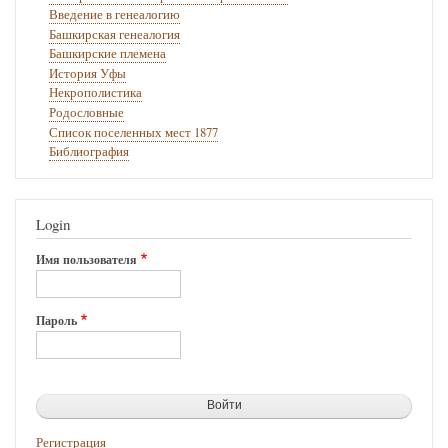
Введение в генеалогию
Купчая
Башкирская генеалогия
башкир
Башкирские племена
История Уфы
Сибирской
Некрополистика
дороги,
Родословные
Список поселенных мест 1877
Кущинской
Библиография
и
Сартской
Login
волостей
Асяна
Имя пользователя
Мокшина
с
Пароль
товарищами
воеводе
Пермской
провинции
Регистрация