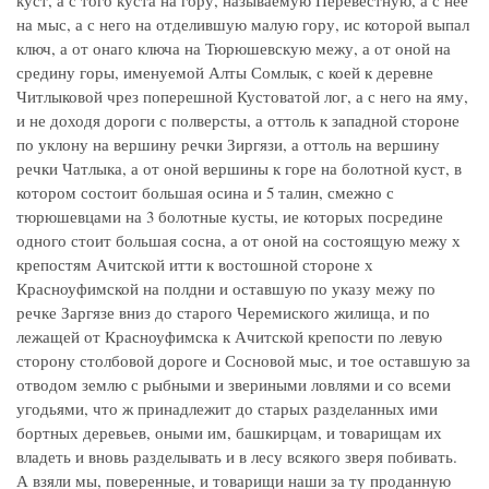
куст, а с того куста на гору, называемую Перевестную, а с нее
на мыс, а с него на отделившую малую гору, ис которой выпал
ключ, а от онаго ключа на Тюрюшевскую межу, а от оной на
средину горы, именуемой Алты Сомлык, с коей к деревне
Читлыковой чрез поперешной Кустоватой лог, а с него на яму,
и не доходя дороги с полверсты, а оттоль к западной стороне
по уклону на вершину речки Зиргязи, а оттоль на вершину
речки Чатлыка, а от оной вершины к горе на болотной куст, в
котором состоит большая осина и 5 талин, смежно с
тюрюшевцами на 3 болотные кусты, ие которых посредине
одного стоит большая сосна, а от оной на состоящую межу х
крепостям Ачитской итти к востошной стороне х
Красноуфимской на полдни и оставшую по указу межу по
речке Заргязе вниз до старого Черемиского жилища, и по
лежащей от Красноуфимска к Ачитской крепости по левую
сторону столбовой дороге и Сосновой мыс, и тое оставшую за
отводом землю с рыбными и звериными ловлями и со всеми
угодьями, что ж принадлежит до старых разделанных ими
бортных деревьев, оными им, башкирцам, и товарищам их
владеть и вновь разделывать и в лесу всякого зверя побивать.
А взяли мы, поверенные, и товарищи наши за ту проданную