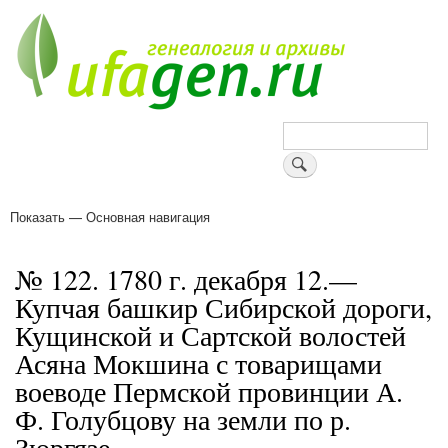
Перейти
к
основному
содержанию
Поиск
Показать — Основная навигация
Основная
навигация
Деревни
Форум
Поиск земляков
Татарские имена
Блоги
Войти
Поддержи Уфаген!
№ 122. 1780 г. декабря 12.—
Купчая башкир Сибирской дороги,
Кущинской и Сартской волостей
Асяна Мокшина с товарищами
воеводе Пермской провинции А.
Ф. Голубцову на земли по р.
Зюргязе.