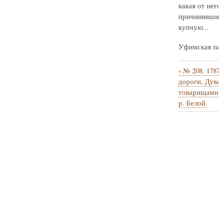
какая от не
причинившим
купчую...
Уфимская пал
‹
№ 208. 178
Перекрё
дороги, Дув
ссылки
товарищами 
р. Белой.
книги
для
№
209.
1787
г.
февраля
25.