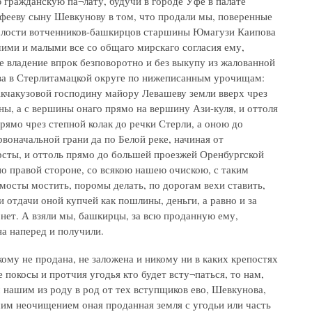
 гражданскую па¬лату, будучи в городе Уфе в палате
фееву сыну Шевкунову в том, что продали мы, поверенные
лости вотченников-башкирцов старшины Юмагузи Каипова
шими и малыми все со общаго мирскаго согласия ему,
е владение впрок безповоротно и без выкупу из жалованной
а в Стерлитамацкой округе по нижеписанным урочищам:
кчакузовой господину майору Левашеву земли вверх чрез
ы, а с вершины онаго прямо на вершину Ази-куля, и оттоля
ямо чрез степной колак до речки Стерли, а оною до
воначальной грани да по Белой реке, начиная от
рсты, и оттоль прямо до большей проезжей Оренбургской
по правой стороне, со всякою нашею очискою, с таким
мосты мостить, поромы делать, по дорогам вехи ставить,
 отдачи оной купчей как пошлины, деньги, а равно и за
 нет. А взяли мы, башкирцы, за всю проданную ему,
на наперед и получили.
му не продана, не заложена и никому ни в каких крепостях
покосы и протчия угодья кто будет всту¬паться, то нам,
нашим из роду в род от тех вступщиков ево, Шевкунова,
шим неочищением оная проданная земля с угодьи или часть