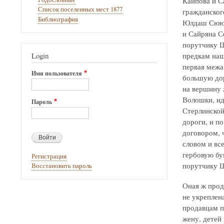
Каипова и С
Список поселенных мест 1877
гражданског
Библиография
Юлдаш Сююн
и Сайряна С
порутчику Ш
Login
предкам наш
первая межа
Имя пользователя
большую дор
на вершину 
Волошки, ид
Пароль
Стерлинской
дороги, и п
договором, 
словом и вс
гербовую бу
Регистрация
порутчику Ш
Восстановить пароль
Оная ж прод
не укреплен
продавцам п
жену, детей