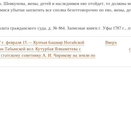
го, Шевкунова, жены, детей и наследников ево отойдет, то должны
ися убытки заплатить все сполна безотговорочно по ево, жены, дет
ата гражданского суда, д. № 864. Записные книги г. Уфы 1787 г., л
7 г. февраля 15.— Купчая башкир Ногайской
Вверх
стные
ан-Табынской вол. Кутурбая Ялмаметева с
статскому советнику А. И. Чирикову на земли по