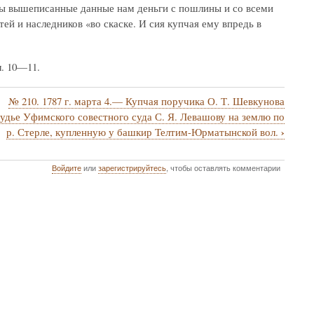
 мы вышеписанные данные нам деньги с пошлины и со всеми
ей и наследников «во скаске. И сия купчая ему впредь в
л. 10—11.
№ 210. 1787 г. марта 4.— Купчая поручика О. Т. Шевкунова
судье Уфимского совестного суда С. Я. Левашову на землю по
›
р. Стерле, купленную у башкир Телтим-Юрматынской вол.
Войдите
или
зарегистрируйтесь
, чтобы оставлять комментарии