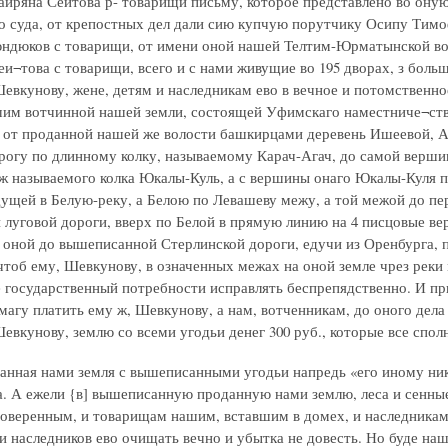
айряна Сеитова р- товарищи письму, которое представлено во оную
о суда, от крепостных дел дали сию купчую порутчику Осипу Тимо
дюков с товарищи, от имени оной нашей Телтим-Юрматынской во
еи¬това с товарищи, всего и с нами живущие во 195 дворах, з боль
евкунову, жене, детям и наследникам ево в вечное и потомственно
им вотчинной нашей земли, состоящей Уфимскаго наместниче¬ств
 от проданной нашей же волости башкирцами деревень Ишеевой, А
огу по длинному колку, называемому Карач-Агач, до самой вершин
ж называемого колка Юкалы-Куль, а с вершины онаго Юкалы-Куля пр
ущей в Белую-реку, а Белою по Левашеву межу, а той межой до пер
 луговой дороги, вверх по Белой в прямую линию на 4 писцовые ве
о оной до вышеписанной Стерлинской дороги, едучи из Оренбурга, 
чтоб ему, Шевкунову, в означенных межах на оной земле чрез реки 
е государственный потребности исправлять беспрепядственно. И при
магу платить ему ж, Шевкунову, а нам, вотченникам, до оного дела
евкунову, землю со всеми угодьи денег 300 руб., которые все спол
анная нами земля с вышеписанными угодьи напредь «его иному нико
а. А ежели {в] вышеписанную проданную нами землю, леса и сенные 
оверенным, и товарищам нашим, вставшим в домех, и наследникам 
 и наследников ево очищать вечно и убытка не довесть. Но буде на