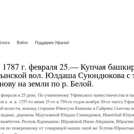
Перейти
к
основному
содержанию
Блоги
Войти
Поддержи Уфаген!
 1787 г. февраля 25.— Купчая башкир
нской вол. Юлдаша Суюндюкова с т
ову на земли по р. Белой.
о февраля в 25 день. По учиненному Уфимского наместничества в па
ов е. и. в. 1757-го июня 23-го и 759-го годов ноября 30-го чисел У
 волости, команд старшин Юмагузи Каинова и Сайряна Сеитова в
следние, деревень Муртазиной Юлдаш Сююндюков, Имютбай Юлумб
укымбетев, Ресюль Кармышев; Ибраковой Иман Айдакаев, Ибраги
ов по поверенному от товарищей наших оной же Телтим-Юрматын