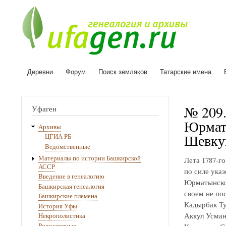
Деревни
Форум
Поиск земляков
Татарские имена
Основная
навигация
№ 209.
Уфаген
Юрматы
Архивы
Шевкун
ЦГИА РБ
Ведомственные
Материалы по истории Башкирской
Лета 1787-г
АССР
по силе указ
Введение в генеалогию
Юрматынской
Башкирская генеалогия
своем не по
Башкирские племена
Кадырбак Т
История Уфы
Аккул Усман
Некрополистика
Родословные