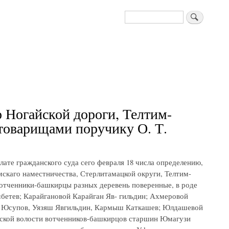
Поиск
 Ногайской дороги, Телтим-
оварищами поручику О. Т.
лате гражданского суда сего февраля 18 числа определению,
фимскаго наместничества, Стерлитамацкой округи, Телтим-
отченники-башкирцы разных деревень поверенные, в роде
етев; Карайгановой Карайган Яв- гильдин; Ахмеровой
м Юсупов, Уязяш Явгильдин, Кармыш Каткашев; Юлдашевой
ской волости вотченников-башкирцов старшин Юмагузи