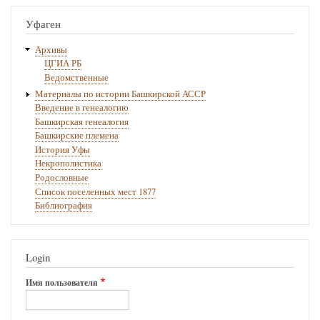
1791
Уфаген
г.
ноября
Архивы
ЦГИА РБ
28.
Ведомственные
—
Материалы по истории Башкирской АССР
Введение в генеалогию
Купчая
Башкирская генеалогия
полковника
Башкирские племена
История Уфы
И.
Некрополистика
А.
Родословные
Список поселенных мест 1877
Кошелева
Библиография
коллежскому
асессору
Login
В.
А.
Имя пользователя
Киндякову