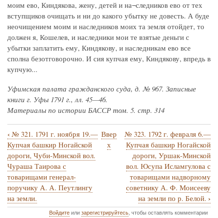
моим ево, Киндякова, жену, детей и на¬следников ево от тех
вступщиков очищать и ни до какого убытку не довесть. А буде
неочищением моим и наследников моих та земля отойдет, то
должен я, Кошелев, и наследники мои те взятые деньги с
убытки заплатить ему, Киндякову, и наследникам ево все
сполна безотговорочно. И сия купчая ему, Киндякову, впредь в
купчую...
Уфимская палата гражданского суда, д. № 967. Записные
книги г. Уфы 1791 г., лл. 45—46.
Материалы по истории БАССР том. 5. стр. 314
‹
№ 321. 1791 г. ноября 19.—
Ввер
№ 323. 1792 г. февраля 6.—
Перекрёстные
Купчая башкир Ногайской
х
Купчая башкир Ногайской
ссылки
дороги, Чуби-Минской вол.
дороги, Уршак-Минской
Чураша Таирова с
вол. Юсупа Исламгулова с
книги
товарищами генерал-
товарищами надворному
для
поручику А. А. Пеутлингу
советнику А. Ф. Моисееву
№
›
на земли.
на земли по р. Белой.
322.
Войдите
или
зарегистрируйтесь
, чтобы оставлять комментарии