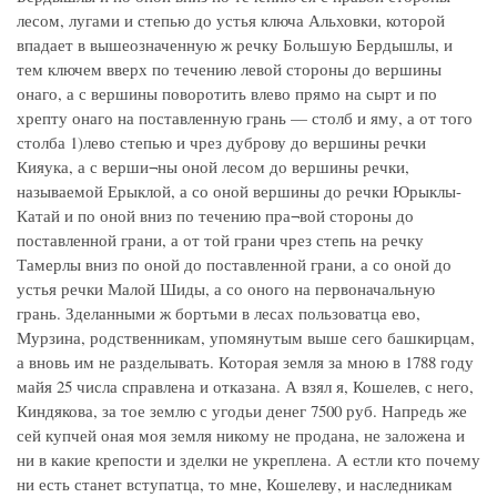
лесом, лугами и степью до устья ключа Альховки, которой
впадает в вышеозначенную ж речку Большую Бердышлы, и
тем ключем вверх по течению левой стороны до вершины
онаго, а с вершины поворотить влево прямо на сырт и по
хрепту онаго на поставленную грань — столб и яму, а от того
столба 1)лево степью и чрез дуброву до вершины речки
Кияука, а с верши¬ны оной лесом до вершины речки,
называемой Ерыклой, а со оной вершины до речки Юрыклы-
Катай и по оной вниз по течению пра¬вой стороны до
поставленной грани, а от той грани чрез степь на речку
Тамерлы вниз по оной до поставленной грани, а со оной до
устья речки Малой Шиды, а со оного на первоначальную
грань. Зделанными ж бортьми в лесах пользоватца ево,
Мурзина, родственникам, упомянутым выше сего башкирцам,
а вновь им не разделывать. Которая земля за мною в 1788 году
майя 25 числа справлена и отказана. А взял я, Кошелев, с него,
Киндякова, за тое землю с угодьи денег 7500 руб. Напредь же
сей купчей оная моя земля никому не продана, не заложена и
ни в какие крепости и зделки не укреплена. А естли кто почему
ни есть станет вступатца, то мне, Кошелеву, и наследникам