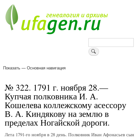
Перейти
к
основному
содержанию
Поиск
Показать — Основная навигация
Основная
навигация
Деревни
Форум
Поиск земляков
Татарские имена
Блоги
Войти
Поддержи Уфаген!
№ 322. 1791 г. ноября 28.—
Купчая полковника И. А.
Кошелева коллежскому асессору
В. А. Киндякову на землю в
пределах Ногайской дороги.
Лета 1791-го ноября в 28 день. Полковник Иван Афонасьев сын