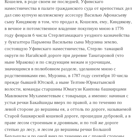
Кошелев, в роде своем не последней, Уфимскаго
наместничества в палате гражданского суда от крепостных дел
дал сию купчую коллежскому ассесору Василью Афонасьеву
сыну Киндякову в том, что продал я, Кошелев, ему, Киндякову,
в вечное и потомственное владение покупную мною в 1776
году февраля 6 числа Стерлитамацкаго уездного казначейства
у букгалтера Парьмена Васильева сына Мурзина землю,
состоящую Уфимскаго наместничества, Стерли- тамацкой
округи по Нагайской дороге при деревне Танатаровой (что
ныне Мракова) и по следующим межам и урочищам,
зиачющимся в полюбовном разделе, зделанном мною с
родственниками ево, Мурзина, в 1787 году сентября 10 числа
прежде бывшей Ютской, а ныне Телтим-Юрматынской
волости, команды старшины Юмагузи Каипова башкирцами
Мавлюкеем Мухамметевым с товарыщи, а именно: начиная с
устья речки Бакайшиды вверх по правой, а по течению по
левой стороне до вершины ея, а оттоль по дороге, называемой
Старой башкирской кошевой дороге, прошедши дубровой, а в
праве лесом строенным и дровяным, и по той же дороге
степью до лесу, и лесом до вершины речки Большой
Бердышлы и по оной вниз по течению ея с правой стороны