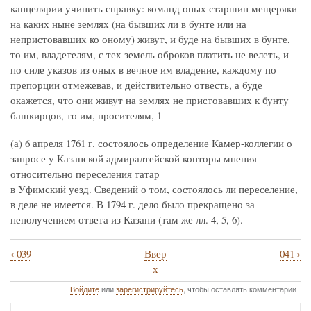
канцелярии учинить справку: команд оных старшин мещеряки
на каких ныне землях (на бывших ли в бунте или на
непристовавших ко оному) живут, и буде на бывших в бунте,
то им, владетелям, с тех земель оброков платить не велеть, и
по силе указов из оных в вечное им владение, каждому по
препорции отмежевав, и действительно отвесть, а буде
окажется, что они живут на землях не пристовавших к бунту
башкирцов, то им, просителям, 1
(а) 6 апреля 1761 г. состоялось определение Камер-коллегии о
запросе у Казанской адмиралтейской конторы мнения
относительно переселения татар
в Уфимский уезд. Сведений о том, состоялось ли переселение,
в деле не имеется. В 1794 г. дело было прекращено за
неполучением ответа из Казани (там же лл. 4, 5, 6).
‹
›
039
Ввер
041
Перекрёстные
х
ссылки
Войдите
или
зарегистрируйтесь
, чтобы оставлять комментарии
книги