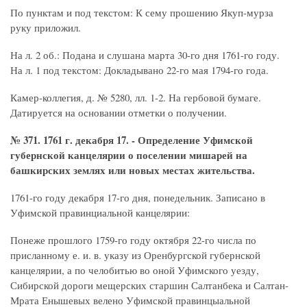
По пунктам и под текстом: К сему прошению Якуп-мурза
руку приложил.
На л. 2 об.: Подана и слушана марта 30-го дня 1761-го году.
На л. 1 под текстом: Докладывано 22-го мая 1794-го года.
Камер-коллегия, д. № 5280, лл. 1-2. На гербовой бумаге.
Датируется на основании отметки о получении.
№ 371. 1761 г. декабря 17. - Определение Уфимской
губернской канцелярии о поселении мишарей на
башкирских землях или новых местах жительства.
1761-го году декабря 17-го дня, понедельник. Записано в
Уфимской правинциальной канцелярии:
Понеже прошлого 1759-го году октября 22-го числа по
присланному е. и. в. указу из Оренбургской губернской
канцелярии, а по челобитью во оной Уфимского уезду,
Сибирской дороги мещерских старшин Салтанбека и Салтан-
Мрата Енышевых велено Уфимской правинцыальной