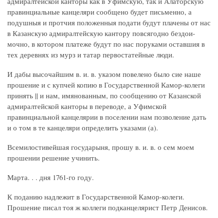
адмиралтейской канторы как в Уфимскую, так и Алаторскую
правинциальные канцеляри сообщено будет письменно, а
подушныя и протчия положенныя подати будут плачены от нас
в Казанскую адмиралтейскую кантору повсягодно бездои-
мочно, в котором платеже будут по нас поруками оставшия в
тех деревнях из мурз и татар первостатейные люди.
И дабы высочайшим в. и. в. указом повелено было сие наше
прошение и с купчей копию в Государственной Камор-колеги
принять || и нам, имянованным, по сообщению от Казанской
адмиралтейской канторы в переводе, а Уфимской
правинциальной канцелярии в поселении нам позволение дать
и о том в те канцеляри определить указами (а).
Всемилостивейшая государыня, прошу в. и. в. о сем моем
прошении решение учинить.
Марта. . . дня 1761-го году.
К поданию надлежит в Государственной Камор-колеги.
Прошение писал тоя ж коллеги подканцелярист Петр Денисов.