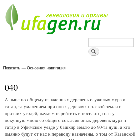
Перейти
к
основному
содержанию
Поиск
Показать — Основная навигация
Основная
навигация
Деревни
Форум
Поиск земляков
Татарские имена
Блоги
Войти
Поддержи Уфаген!
040
А ныне по общему означенных деревень служилых мурз и
татар, за умалением при оных деревнях полевой земли и
протчих угодей, желаем перейтить и поселитца на ту
покупную мною со общего согласия оных деревень мурз и
татар в Уфимском уезде у башкир землю до 90-та душ, а кто
имянно будут от нас к переводу назначены, о том от Казанской