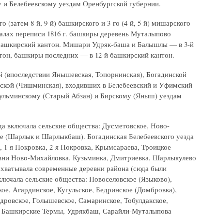
 и Белебеевскому уездам Оренбургской губернии.
 (затем 8-й, 9-й) башкирского и 3-го (4-й, 5-й) мишарского
иалах переписи 1816 г. башкиры деревень Муталыпово
башкирский кантон. Мишари Удряк-баша и Балышлы — в 3-й
тон, башкиры последних — в 12-й башкирский кантон.
й (впоследствии Янышевская, Топорнинская), Богадинской
вской (Чишминская), входивших в Белебеевский и Уфимский
ульминскому (Старый Абзан) и Бирскому (Яныш) уездам
да включала сельские общества: Дусметовское, Ново-
е (Шарлык и Шарлыкбаш). Богадинская Белебеевского уезда
1-я Покровка, 2-я Покровка, Крымсараева, Троицкое
евни Ново-Михайловка, Кузьминка, Дмитриевка, Шарлыкулево
охватывала современные деревни района (сюда были
лючала сельские общества: Новоселовское (Языково),
ое, Агардинское, Кугульское, Бедринское (Домбровка),
дровское, Голышевское, Самаринское, Тобулдакское,
, Башкирские Термы, Удрякбаш, Сарайли-Муталыпова