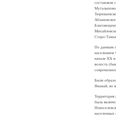
составляли 
Муталыпово;
Тюрюшевское
Абзановское
Благовещенс
Михайловски
Старо-Тамьян
По данным п
населением 
начале XX в
волость (бы
современног
Были образо
Ямакай, во 
Территория 
была включе
Новоселовск
населенных п