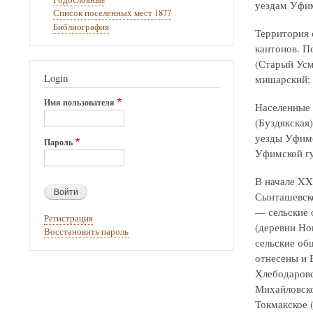
уездам Уфим
Список поселенных мест 1877
Библиография
Территория с
кантонов. П
(Старый Усм
Login
мишарский; 
Имя пользователя
Населенные 
(Буздякская
уезды Уфимс
Пароль
Уфимской г
В начале XX
Сынташевско
— сельские 
Регистрация
(деревни Но
Восстановить пароль
сельские об
отнесены и 
Хлебодаровс
Михайловско
Токмакское 