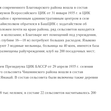
ия современного Благоварского района вошла в состав
умов Всероссийского ЦИК от 31 января 1935 г. и ЦИК
й район с временным административным центром в селе
 райисполком обратился в БашЦИК с ходатайством об
положен почти на краю района, ряд сельсоветов находится
и и колхозами; в Благоваре нет помещений под учреждения,
на глубине 16—18 м) потребуют больших расходов; Языково
вуют 3 водяные мельницы, больница на 40 коек, имеются база
 размещены райучреждения; клуб на 200 посадочных мест;
ем Президиума ЦИК БАССР от 29 апреля 1935 г. селения
о сельсовета Чишминского района вошли в состав
 Ямакай. В состав сельсовета были включены также деревни
 тыс.человек; в составе 22 сельсоветов насчитывалось 200