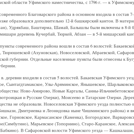
ской области Уфимского наместничества, с 1796 г. — к Уфимскому
овременного Благоварского района в основном входила в состав 7-го
озже образовался дополнительно 12-й башкирский кантон. В матер
ан), Удрякбаш, Баштирма, Шамай, Балышлы были включены в 8-й 
мишари деревень Кучербай, Тюркей, Абзан — в 5-й мишарский кан
пункты современного района вошли в состав 6 волостей: Бакаевско
), Тюрюшевской (Ахуновская), Новоселовской, Абраевской, Сафаро
кой губернии. Отдельные населенные пункты были отнесены к Буг
убернии.
 в. деревни входили в состав 5 волостей. Бакаевская Уфимского уез
е, Сынтагдтамакское, Улы-Аряминское, Янышевское, Шарлыковско
общества: Ново-Амирово, Новые Каргалы, Санны-Ильчимбетовское, 
вотроицкая и Русские Озерки), Моисеево и Татарские Озерки. Дер
щества не образовали. Новоселовская Уфимского уезда полностью 
Бишкази, Дмитриевка и Леонидовка ныне Чишминского района) и вк
кое, Горновское, Кармасанское (Каменка), Богородское, Варваровск
е(Симбугино), Марьевское (Топорнино), Старо-Каранское, Алексан
(Бабкино). В Сафаровской волости Уфимского уезда — Кашкалаши