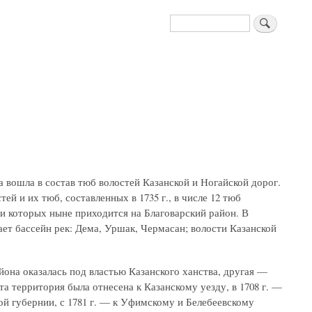
Поиск
а вошла в состав тюб волостей Казанской и Ногайской дорог.
ей и их тюб, составленных в 1735 г., в числе 12 тюб
 которых ныне приходится на Благоварский район. В
ет бассейн рек: Дема, Уршак, Чермасан; волости Казанской
она оказалась под властью Казанского ханства, другая —
а территория была отнесена к Казанскому уезду, в 1708 г. —
кой губернии, с 1781 г. — к Уфимскому и Белебеевскому