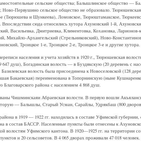
самостоятельные сельские общества; Балышлинское общество — Б
 Ново-Первушино сельское общество не образовало. Тюрюшевская 
 (Тюрюшева и Шункеева), Ломовское, Тюрюштамакское, Тюркеевско
. Впоследствии сюда относились хутора Ахуновский 1-й, Ахуновский
кий, Васильевка, Дмитриевка, Климентовка, Кохановка, Ларионов-
й, Михайло-Архангельский (Стрельниковский), Ново-Константинов
овский, Троицкое 1-е, Троицкое 2-е, Троицкое 3-е и другие хутора.
ереписи населения и учета хозяйств в 1920 г., Тюрюшевская волост
9 647 душ), Богадинская волость — в Буздякскую (20 деревень с н
. Базилевская волость была присоединена к Новоселовской (128 дере
вшая Бакаевская) переименована в Топорнинскую (ныне Кушнаренков
о Благоварского района с населением 4 868 душ.
ваны Чишминскаяи Абраевская волости. В первую вошли Акъяланск
вторую — Балышлы, Старый Усман, Сарайлы, Удрякбаш (800 дворов 
района в 1919 — 1922 гг. находилась в составе Уфимской губернии, 
на в состав БАССР. Населенные пункты были отнесены к Ахуновско
ой волостям Уфимского кантона. В 1920—1925 гг. на территории со
унктов и 20 сельсоветов. В 4 065 дворах проживали 47 018 человек.