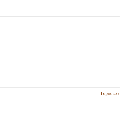
›
Горново