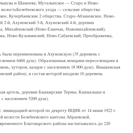
алышлы и Шамеева; Муталыпское — Старо и Ново-
волостьБелебеевского уезда — сельские общества:
е, Кучербаевские 2 общества, Старо-Абзановское, Ново-
 2-й, Ахуновский 3-й, Ахуновский 4-й, деревни
ка, Михайловский (Ново-Еланчак, Новомихайловский),
ка, Ново-Кузьминский, Ново-Сабаевский, Преображенка,
ь была переименована в Ахуновскую (35 деревень с
аселением 6460 душ). Образованная немцами-переселенцами в
вень, хуторов, казарм с населением 18 900 душ). Янышевская
ский район), в состав которой входили 10 деревень
ая артель, деревни Башкирские Термы, Кашкалаши и
с населением 5200 душ).
с ликвидацией которой по декрету ВЦИК от 14 июня 1922 г.
й волости Белебеевского кантона Абраевской,
временного Благоварского района насчитывалось до 220