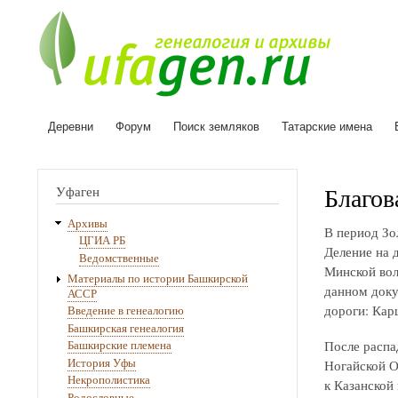
Деревни
Форум
Поиск земляков
Татарские имена
Основная
навигация
Благов
Уфаген
Архивы
В период Зо
ЦГИА РБ
Деление на д
Ведомственные
Минской вол
Материалы по истории Башкирской
данном доку
АССР
дороги: Кар
Введение в генеалогию
Башкирская генеалогия
После распа
Башкирские племена
История Уфы
Ногайской О
Некрополистика
к Казанской 
Родословные