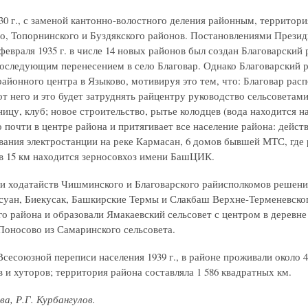
930 г., с заменой кантонно-волостного деления районным, территор
, Топорнинского и Буздякского районов. Постановлениями Президи
февраля 1935 г. в числе 14 новых районов был создан Благоварски
последующим перенесением в село Благовар. Однако Благоварский
районного центра в Языково, мотивируя это тем, что: Благовар рас
 от него и это будет затруднять райцентру руководство сельсоветам
ницу, клуб; новое строительство, рытье колодцев (вода находится 
 почти в центре района и притягивает все население района: дейст
вания электростанции на реке Кармасан, 6 домов бывшей МТС, где
в 15 км находится зерносовхоз имени БашЦИК.
и ходатайств Чишминского и Благоварского райисполкомов решени
суан, Биекусак, Башкирские Термы и Слакбаш Верхне-Терменевског
го района и образовали Ямакаевский сельсовет с центром в деревне
Поносово из Самаринского сельсовета.
есоюзной переписи населения 1939 г., в районе проживали около 48
в и хуторов; территория района составляла 1 586 квадратных км.
ва, Р.Г. Курбангулов.