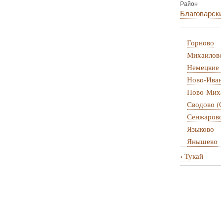
Район
Благоварск
Горново
Михаилов
Немецкие 
Ново-Ива
Ново-Мих
Сводово (
Сенжаров
Языково
Янышево
‹
Тукай
Перекрё
ссылки
книги
для