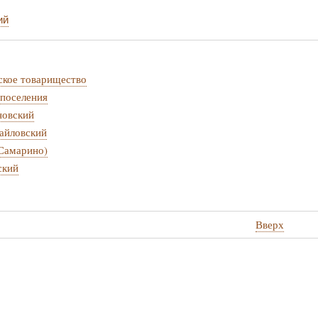
ий
ское товарищество
поселения
новский
айловский
Самарино)
ский
Вверх
стные