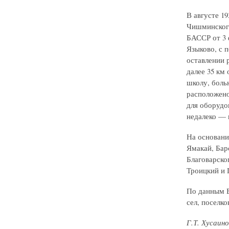
В августе 1
Чишминского
БАССР от 3 
Языково, с 
оставлении 
далее 35 км
школу, боль
расположено
для оборудо
недалеко — 
На основани
Ямакай, Бар
Благоварско
Троицкий и 
По данным Вс
сел, поселко
Г.Т. Хусаино