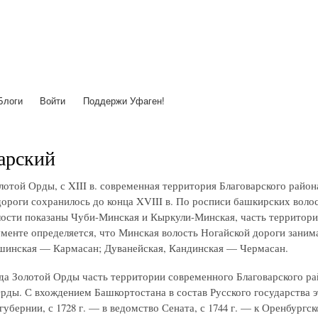
Перейти
к
основному
содержанию
Блоги
Войти
Поддержи Уфаген!
арский
лотой Орды, с XIII в. современная территория Благоварского район
ороги сохранилось до конца XVIII в. По росписи башкирских волост
ости показаны Чуби-Минская и Кыркули-Минская, часть территории
менте определяется, что Минская волость Ногайской дороги занима
шинская — Кармасан; Дуванейская, Кандинская — Чермасан.
да Золотой Орды часть территории современного Благоварского рай
рды. С вхождением Башкортостана в состав Русского государства эт
губернии, с 1728 г. — в ведомство Сената, с 1744 г. — к Оренбургс