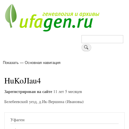
Перейти
к
основному
содержанию
Поиск
Показать — Основная навигация
Основная
навигация
Деревни
Форум
Поиск земляков
Татарские имена
Блоги
Войти
Поддержи Уфаген!
HuKoJIau4
Зарегистрирован на сайте
11 лет 5 месяцев
Белебеевский уезд, д.Ик-Вершина (Ивановы)
Уфаген