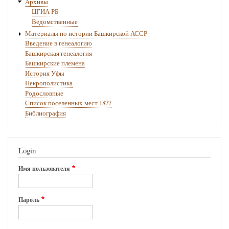
Архивы
ЦГИА РБ
Ведомственные
Материалы по истории Башкирской АССР
Введение в генеалогию
Башкирская генеалогия
Башкирские племена
История Уфы
Некрополистика
Родословные
Список поселенных мест 1877
Библиография
Login
Имя пользователя
Пароль