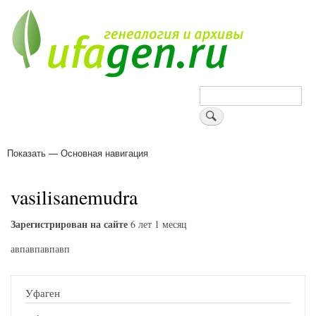
Перейти
к
основному
содержанию
Поиск
Показать — Основная навигация
Основная
навигация
Деревни
Форум
Поиск земляков
Татарские имена
Блоги
Войти
Поддержи Уфаген!
vasilisanemudra
Зарегистрирован на сайте
6 лет 1 месяц
авпавпавпавп
Уфаген