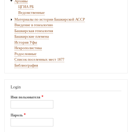
Архивы
ЦГИА РБ
Ведомственные
Материалы по истории Башкирской АССР
Введение в генеалогию
Башкирская генеалогия
Башкирские племена
История Уфы
Некрополистика
Родословные
Список поселенных мест 1877
Библиография
Login
Имя пользователя
Пароль