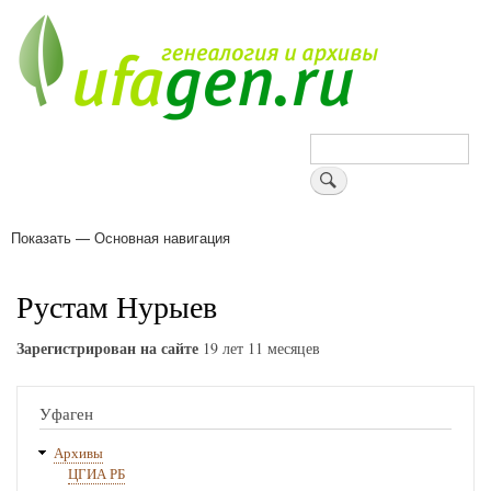
Перейти
к
основному
содержанию
Поиск
Показать — Основная навигация
Основная
навигация
Деревни
Форум
Поиск земляков
Татарские имена
Блоги
Войти
Поддержи Уфаген!
Рустам Нурыев
Зарегистрирован на сайте
19 лет 11 месяцев
Уфаген
Архивы
ЦГИА РБ