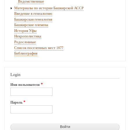
Ведомственные
Материалы по истории Башкирской АССР
Введение в генеалогию
Башкирская генеалогия
Башкирские племена
История Уфы
Некрополистика
Родословные
Список поселенных мест 1877
Библиография
Login
Имя пользователя
Пароль