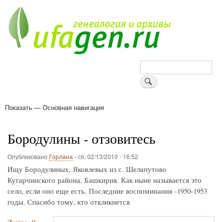
Перейти
к
основному
содержанию
Поиск
Показать — Основная навигация
Основная
навигация
Деревни
Форум
Поиск земляков
Татарские имена
Блоги
Войти
Поддержи Уфаген!
Бородулины - отзовитесь
Опубликовано
Горлана
-
сб, 02/13/2010 - 16:52
Ищу Бородулиных, Яковлевых из с. Шелапутово
Кугарчинского района, Башкирия. Как ныне называется это
село, если оно еще есть. Последние воспоминания -1950-1953
годы. Спасибо тому, кто откликнется