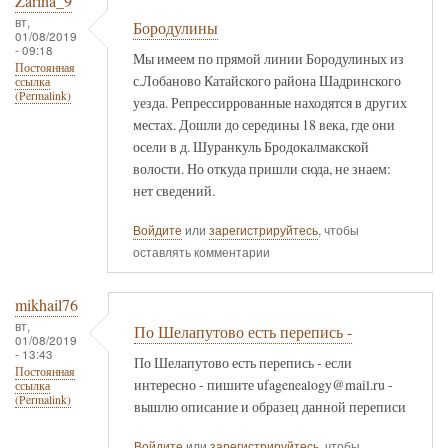
Zarina_9
вт,
Бородулины
01/08/2019
- 09:18
Мы имеем по прямой линии Бородулиных из
Постоянная
с.Лобаново Катайского района Шадринского
ссылка
(Permalink)
уезда. Репрессиррованные находятся в других
местах. Дошли до середины 18 века, где они
осели в д. Шуранкуль Бродокалмакской
волости. Но откуда пришли сюда, не знаем:
нет сведений.
Войдите
или
зарегистрируйтесь
, чтобы
оставлять комментарии
mikhail76
вт,
По Шелапутово есть перепись -
01/08/2019
- 13:43
По Шелапутово есть перепись - если
Постоянная
интересно - пишите ufagenealogy@mail.ru -
ссылка
(Permalink)
вышлю описание и образец данной переписи
Войдите
или
зарегистрируйтесь
, чтобы