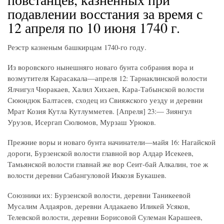
подавлении восстания за время с
12 апреля по 10 июня 1740 г.
Реэстр казненым башкирцам 1740-го году.
Из воровского нынешняго новаго бунта собрания вора и
возмутителя Карасакала—апреля 12: Тарнаклинской волости
Ялчигул Чюракаев, Халил Хихаев, Кара-Табынской волости
Сююндюк Балтасев, сходец из Свияжского уезду и деревни
Мрат Козия Кутла Кутлумметев. [Апреля] 23:— Зиянгул
Урузов, Исергап Сюлюмов, Мурзаш Урюков.
Прежние воры и новаго бунта начинатели—майя 16: Нагайской
дороги, Бурзенской волости главной вор Алдар Исекеев,
Тамьянской волости главнай же вор Сеит-бай Алкалин, тое ж
волости деревни Сабангуловой Иккозя Букашев.
Союзники их: Бурзенской волости, деревни Таникеевой
Мусалим Алдаяров, деревни Алдакаево Иликей Усяков,
Телевской волости, деревни Борисовой Сулеман Карашеев,