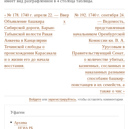
имеет вид разграфленной в 4 столбца таблицы.
‹
№ 178. 1740 г. апреля 22. —
Ввер
№ 192. 1740 г. сентября 24.
Перекрёстные
Объявление башкира
х
— Ведомость,
ссылки
Сибирской дороги, Барын-
представленная
Табынской волости Ракая
начальником Оренбургской
книги
Анкеева в Канцелярии
Комиссии кн. В. А.
для
Течинской слободы о
Урусовым в
№
происхождении Карасакала
Правительствующий Сенат,
и о жизни его до начала
о количестве убитых,
187.
восстания.
казненных, сосланных и
1740
наказанных разными
г.
способами башкир-
повстанцев и их семейств, а
июня
›
также о чис
13.
Войдите
или
зарегистрируйтесь
, чтобы оставлять комментарии
—
Реестр,
Уфаген
представленный
Архивы
начальником
ЦГИА РБ