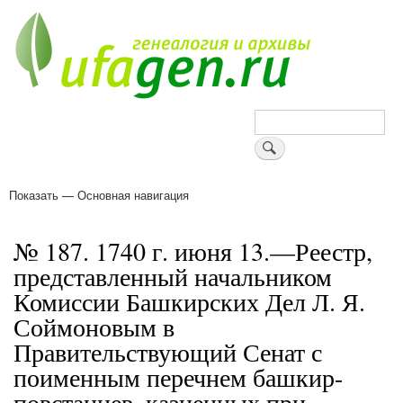
Перейти
к
основному
содержанию
Поиск
Показать — Основная навигация
Основная
навигация
Деревни
Форум
Поиск земляков
Татарские имена
Блоги
Войти
Поддержи Уфаген!
№ 187. 1740 г. июня 13.—Реестр,
представленный начальником
Комиссии Башкирских Дел Л. Я.
Соймоновым в
Правительствующий Сенат с
поименным перечнем башкир-
повстанцев, казненных при