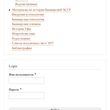
Ведомственные
Комиссии
Материалы по истории Башкирской АССР
Башкирских
Введение в генеалогию
Дел
Башкирская генеалогия
Башкирские племена
Л.
История Уфы
Я.
Некрополистика
Родословные
Соймоновым
Список поселенных мест 1877
в
Библиография
Правительствующий
Сенат
Login
с
Имя пользователя
поименным
перечнем
Пароль
башкир-
повстанцев,
казненных