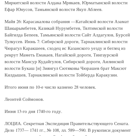
Миркитской волости Алдака Мрякаев, Юрматынской волости
Ефар Юнусов, Тамьянской волости Якуп Аблеев.
Майя 26: Карасакалова собрания —Катайской волости Азамат
Шакырымбетев, Казикай Нурумбетев, Тялтимской волости
Байгилда Бепеев, Тамьянской волости Сайт Алдагулов, Бурсей
Тулкусев. Июнь 7: Сибирской дороги, Тарнаклинской волости
Чюрагул Каракшеев, сходец ис Казанского уезду и беглец из
рекрут Маметь Емакаев, Нагайской дороги, Тингаурской
волости Мансур Кудайгулов, Сибирской дороги, Аилинской
волости Букаш [и] Зиянгул Сютяковы Чюрашев брат Максют
Килдышев, Тарнаклинской волости Тойберда Каракузин.
Итого июня по 10-е число казнено 28 человек.
Леонтей Соймонов.
Июня 13-го дня 1740-го году.
ЛОЦИА. Секретная Экспедиция Правительствующего Сената.
Дело 1737— 1741 гг., № 108, лл. 589—590. В рукописи документ