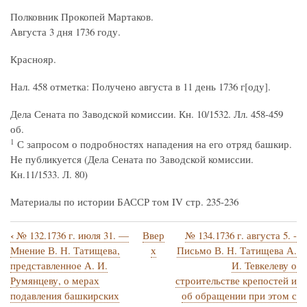
Полковник Прокопей Мартаков.
Августа 3 дня 1736 году.
Краснояр.
Нал. 458 отметка: Получено августа в 11 день 1736 г[оду].
Дела Сената по Заводской комиссии. Кн. 10/1532. Лл. 458-459
об.
1
С запросом о подробностях нападения на его отряд башкир.
Не публикуется (Дела Сената по Заводской комиссии.
Кн.11/1533. Л. 80)
Материалы по истории БАССР том IV стр. 235-236
‹
№ 132.1736 г. июля 31. —
Ввер
№ 134.1736 г. августа 5. -
Перекрёстные
Мнение В. Н. Татищева,
х
Письмо В. Н. Татищева А.
ссылки
представленное А. И.
И. Тевкелеву о
Румянцеву, о мерах
строительстве крепостей и
книги
подавления башкирских
об обращении при этом с
для