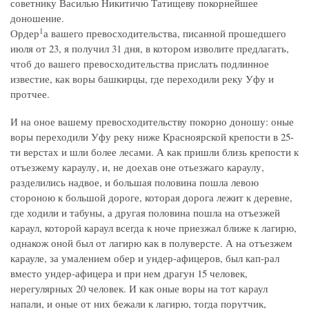
советнику Василью Никитичю Татищеву покорнейшее
доношение.
1
Ордер
а вашего превосходительства, писанной прошедшего
июля от 23, я получил 31 дня, в котором изволите предлагать,
чтоб до вашего превосходительства прислать подлинное
известие, как воры башкирцы, где переходили реку Уфу и
протчее.
И на оное вашему превосходительству покорно доношу: оные
воры переходили Уфу реку ниже Красноярской крепости в 25-
ти верстах и шли более лесами. А как пришли близь крепости к
отъезжему караулу, и, не доехав оне отьезжаго караулу,
разделились надвое, и большая половина пошла левою
стороною к большой дороге, которая дорога лежит к деревне,
где ходили и табуны, а другая половина пошла на отъезжей
караул, которой караул всегда к ноче приезжал ближе к лагирю,
однакож оной был от лагирю как в полуверсте. А на отъезжем
карауле, за умалением обер и ундер-афицеров, был кап-рал
вместо ундер-афицера и при нем драгун 15 человек,
нерегулярных 20 человек. И как оные воры на тот караул
напали, и оные от них бежали к лагирю, тогда порутчик,