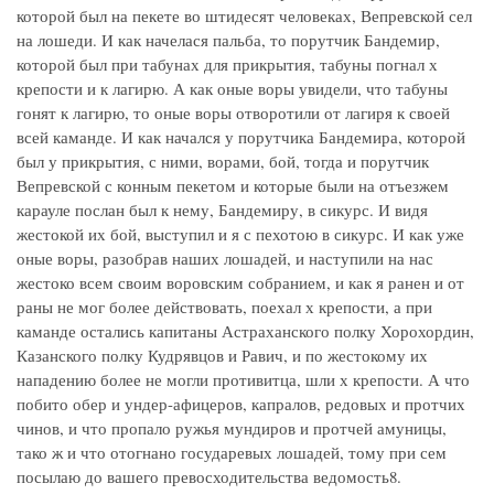
которой был на пекете во штидесят человеках, Вепревской сел
на лошеди. И как начелася пальба, то порутчик Бандемир,
которой был при табунах для прикрытия, табуны погнал х
крепости и к лагирю. А как оные воры увидели, что табуны
гонят к лагирю, то оные воры отворотили от лагиря к своей
всей каманде. И как начался у порутчика Бандемира, которой
был у прикрытия, с ними, ворами, бой, тогда и порутчик
Вепревской с конным пекетом и которые были на отъезжем
карауле послан был к нему, Бандемиру, в сикурс. И видя
жестокой их бой, выступил и я с пехотою в сикурс. И как уже
оные воры, разобрав наших лошадей, и наступили на нас
жестоко всем своим воровским собранием, и как я ранен и от
раны не мог более действовать, поехал х крепости, а при
каманде остались капитаны Астраханского полку Хорохордин,
Казанского полку Кудрявцов и Равич, и по жестокому их
нападению более не могли противитца, шли х крепости. А что
побито обер и ундер-афицеров, капралов, редовых и протчих
чинов, и что пропало ружья мундиров и протчей амуницы,
тако ж и что отогнано государевых лошадей, тому при сем
посылаю до вашего превосходительства ведомость8.