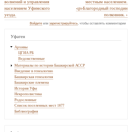
волнений и управления
местным населением.
№
населением Уфимского
<p>Благородный господин
›
уезда.
полковник.
133.
Войдите
или
зарегистрируйтесь
, чтобы оставлять комментарии
1736
г.
Уфаген
августа
Архивы
3.
ЦГИА РБ
-Доношение
Ведомственные
Материалы по истории Башкирской АССР
П.
Введение в генеалогию
Мартакова
Башкирская генеалогия
Башкирские племена
В.
История Уфы
Н.
Некрополистика
Родословные
Татищеву
Список поселенных мест 1877
о
Библиография
набеге
башкир