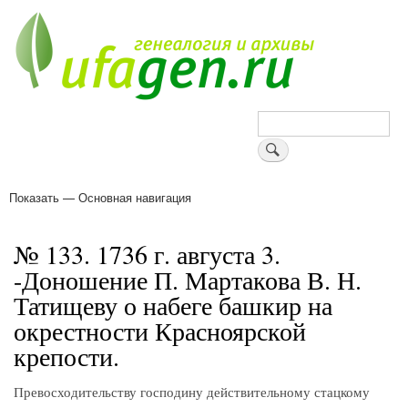
Перейти
к
основному
содержанию
Поиск
Показать — Основная навигация
Основная
навигация
Деревни
Форум
Поиск земляков
Татарские имена
Блоги
Войти
Поддержи Уфаген!
№ 133. 1736 г. августа 3.
-Доношение П. Мартакова В. Н.
Татищеву о набеге башкир на
окрестности Красноярской
крепости.
Превосходительству господину действительному стацкому