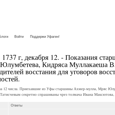
Перейти
к
основному
содержанию
Блоги
Войти
Поддержи Уфаген!
 1737 г, декабря 12. - Показания ст
Юлумбетева, Кидряса Муллакаеша В.
дителей восстания для уговоров вос
остей.
иа 12 числа. Приехавшие из Уфы старшины Ахмер-мулла, Мряс Юлу
Татисчевым секретно спрашиваны чрез толмача Ивана Максютова, и
Ответы