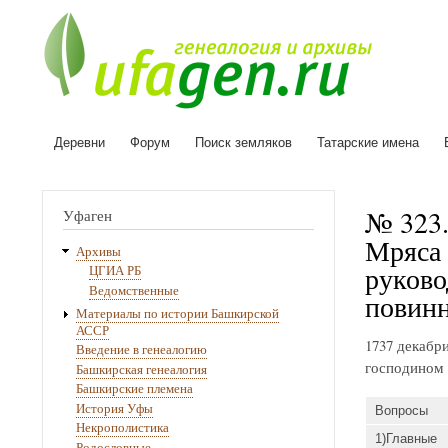
Деревни
Форум
Поиск земляков
Татарские имена
Основная
навигация
№ 323.
Уфаген
Мряса 
Архивы
руково
ЦГИА РБ
Ведомственные
повинн
Материалы по истории Башкирской
АССР
1737 декабр
Введение в генеалогию
господином 
Башкирская генеалогия
Башкирские племена
История Уфы
Вопросы
Некрополистика
1)Главные
Родословные