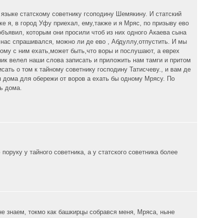
 языке статскому советнику гсоподину Шемякину. И статский
ке я, в город Уфу приехал, ему,также и я Мряс, по призыву ево
 объявил, которым они просили чтоб из них одного Акаева сына
 нас спрашивался, можно ли де ево , Абдуллу,отпустить. И мы
дному с ним ехать,может быть,что воры и послушают, а еврех
тник велел наши слова записать и приложить нам тамги и притом
исать о том к тайному советнику господину Татисчеву., и вам де
я дома для обережи от воров а ехать бы одному Мрясу. По
ь дома.
 поруку у тайного советника, а у статского советника более
 не знаем, токмо как башкирцы собрався меня, Мряса, ныне