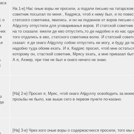
аса
На 1-е) Нас оные воры не просили, а подали письмо на татарском
советник посылал по меня , Кидряса, чтоб к нему был, и по повес
с о
статского советника, явились. и он на поданное от воров письмо
и
Абдуллу отпустили для уговариванья воров. И статской советник
 них
на то сказали: ежели де ево отпустить,то де надобно и из нас о
я
того отдались в ево, статского советника волю. И статский сове
ья
сказал: я де онаго Абдуллу собою отпустить не могу, и буду де п
надобно туда обоим ехать. И я, Кидряс просил, чтоб мне остатьс
которому он, стасткой советник, Мрясу ехать, а мне приказал быт
ь
А я, Ахмер, при том не был и онаго ничего не знаю.
х
[На] 2-е) Просил я, Мряс, чтоб онаго Абдуллу освободить за моею
о
прозьбы не было, как выше сего в первом пункте по-казано.
де
[На] 3-е) Чрез кого оные воры о содержасчихся просили, того мы
и