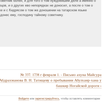
й советник болен, и для того о том нужднейшем деле а имянно о
ов, и о других ево непорядках не доносил, а после о том о
е и с Кидрясом о том же доношении на татарском языке
донес ему, господину тайному советнику.
№ 337. 1738 г февраля 1. - Письмо ахуна Майсура
Абдрахманова В. Н. Татищеву о пребывании Абулхаир-хана у
›
башкир Ногайской дороги
Войдите
или
зарегистрируйтесь
, чтобы оставлять комментарии