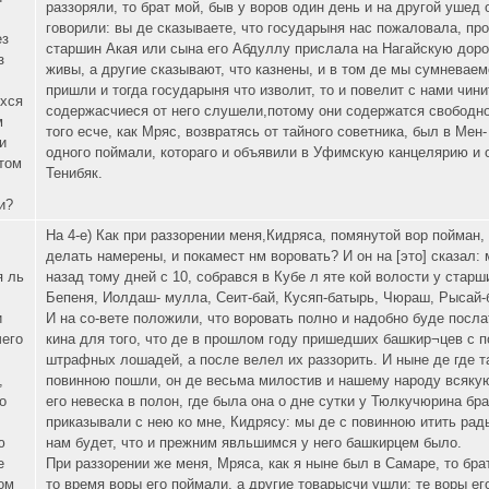
раззоряли, то брат мой, быв у воров один день и на другой ушед о
говорили: вы де сказываете, что государыня нас пожаловала, про
ез
старшин Акая или сына его Абдуллу прислала на Нагайскую дорог
з
живы, а другие сказывают, что казнены, и в том де мы сумневаем
пришли и тогда государыня что изволит, то и повелит с нами чини
хся
содержасчиеся от него слушели,потому они содержатся свободно 
м
того есче, как Мряс, возвратясь от тайного советника, был в Мен
и
одного поймали, котораго и объявили в Уфимскую канцелярию и о
 том
Тенибяк.
и?
На 4-е) Как при раззорении меня,Кидряса, помянутой вор пойман, 
делать намерены, и покамест нм воровать? И он на [это] сказал:
я ль
назад тому дней с 10, собрався в Кубе л яте кой волости у стар
Бепеня, Иолдаш- мулла, Сеит-бай, Кусяп-батырь, Чюраш, Рысай-ба
и
И на со-вете положили, что воровать полно и надобно буде посла
чего
кина для того, что де в прошлом году пришедших башкир¬цев с п
штрафных лошадей, а после велел их раззорить. И ныне де где та
,
повинною пошли, он де весьма милостив и нашему народу всякую
о
его невеска в полон, где была она о дне сутки у Тюлкучюрина бр
приказывали с нею ко мне, Кидрясу: мы де с повинною итить рады
ю
нам будет, что и прежним явльшимся у него башкирцем было.
е
При раззорении же меня, Мряса, как я ныне был в Самаре, то брат
ом
то время воры его поймали, а другие товарысчи ушли; те воры его