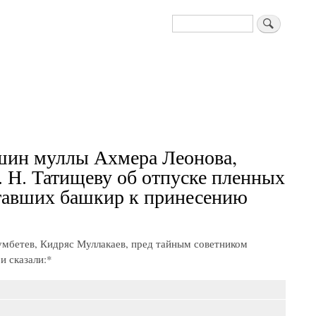
Поиск
аршин муллы Ахмера Леонова,
 Н. Татищеву об отпуске пленных
ставших башкир к принесению
мбетев, Кидряс Муллакаев, пред тайным советником
 сказали:*