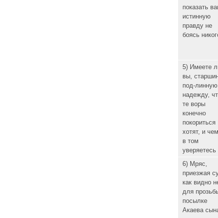
показать ва
истинную
правду не
боясь никог
5) Имеете л
вы, старши
под-линную
надежду, чт
те воры
конечно
покориться
хотят, и че
в том
уверяетесь 
6) Мряс,
приезжая с
как видно н
для прозьб
посылке
Акаева сын