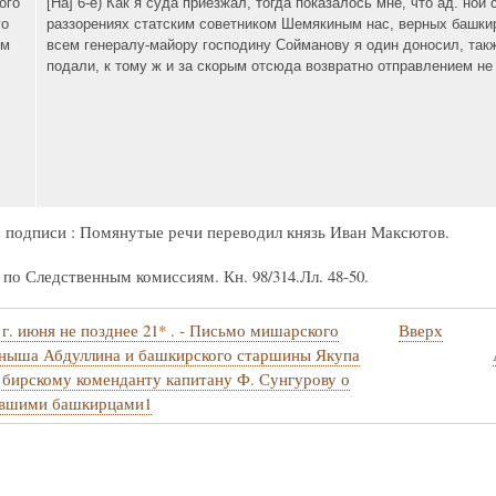
ого
[На] 6-е) Как я суда приезжал, тогда показалось мне, что ад. но
го
раззорениях статским советником Шемякиным нас, верных башкирц
ом
всем генералу-майору господину Сойманову я один доносил, такж
подали, к тому ж и за скорым отсюда возвратно отправлением не 
 подписи : Помянутые речи переводил князь Иван Максютов.
по Следственным комиссиям. Кн. 98/314.Лл. 48-50.
г. июня не позднее 21* . - Письмо мишарского
Вверх
стные
ныша Абдуллина и башкирского старшины Якупа
бирскому коменданту капитану Ф. Сунгурову о
авшими башкирцами1