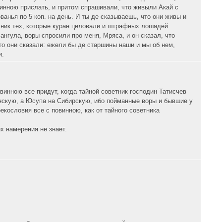
инною прислать, и притом спрашивали, что живыли Акай с
анья по 5 коп. на день. И ты де сказываешь, что они живы и
тник тех, которые куран целовали и штрафных лошадей
нгула, воры спросили про меня, Мряса, и он сказал, что
то они сказали: ежели бы де старшины наши и мы об нем,
и.
овинною все придут, когда тайной советник господин Татисчев
нскую, а Юсупа на Сибирскую, ибо пойманные воры и бывшие у
екословия все с повинною, как от тайного советника
х намерения не знает.