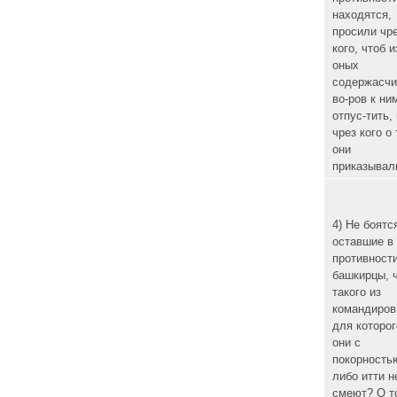
находятся,
просили чр
кого, чтоб и
оных
содержасчи
во-ров к ни
отпус-тить, 
чрез кого о
они
приказывал
4) Не боятс
оставшие в
противност
башкирцы, 
такого из
командиров
для которог
они с
покорность
либо итти н
смеют? О т