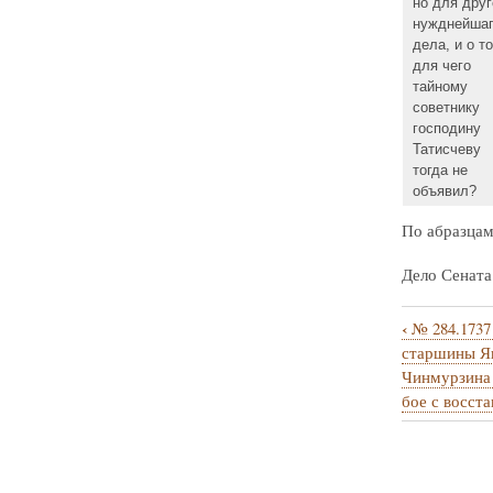
но для друг
нужднейша
дела, и о т
для чего
тайному
советнику
господину
Татисчеву
тогда не
объявил?
По абразцам
Дело Сената 
‹
№ 284.1737 
Перекрё
старшины Я
ссылки
Чинмурзина 
бое с восст
книги
для
№