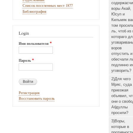
содержасчи
Список поселенных мест 1877
воры Акай,
Библиография
Юсуп и
Кильмяк ва
том просил
ль, чтоб из
Login
котораго дл
уговариван
Имя пользователя
воров
отпустить и
обесчали л
Пароль
подлинно и
уговорить?
2)Для чего
Мряс, суда
приезжая
Регистрация
объявил, чт
Восстановить пароль
они о свобо
Абдуллы
просили?
3)Воры,
которые в
противност