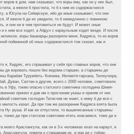
т воров в дом, нам сказывал, что воры ему, как он у них был,
стила, а ежели б простила, то б к ним из содержасчихся
у, а Юсупа на Сибирскую, ибо де иные сказывают, что они
ся. И ежели б де их увидели, то б немедленно с повинною
ть, и они ни в чем противиться не будут. И может оные
и к ним все ходят, а Абдул с караульным ходит везде. И после
- зелинске, воры башкирцы раззоряли меня, Кидряса, то из воров
ной пойманной об оных содержасчихся тож сказал, как и
то я, Кидряс, его спрашивал у себя про главных воров, что они
 мы де воровать пошли без ведома старшин, а старшины де
шины Карабая Турумбеть- Князева, Иелметя-тархана, Тюлкучюра,
й, Дуван, Салтан и другие, всего с 2000 человек, советовали.
ть в Уфу, токмо опасно статского советника господина Шемя-
овинною принял и дав им о просчении указы и приняв от них
йной советник господин Татисчев не знает, к нему б де все с
 милость казал. Да при том же раззорении Кидряса взята была
ата Ну- руша. И как ее отпустили, то вышеписанные старшины
, токмо де при статском советнике итить опасаемся, тоже де и
а моего Араслангула, как он в 3-х человеках ехал на караул, в
, Араслангула, повели к старшинам их, и они де с тобою,