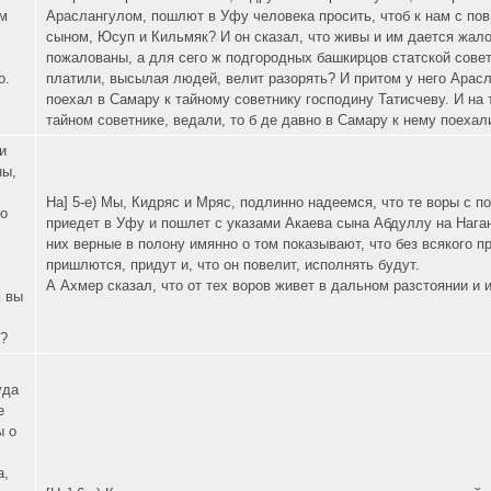
м
Араслангулом, пошлют в Уфу человека просить, чтоб к нам с пов
сыном, Юсуп и Кильмяк? И он сказал, что живы и им дается жалов
пожалованы, а для сего ж подгородных башкирцов статской сове
о.
платили, высылая людей, велит разорять? И притом у него Арасла
поехал в Самару к тайному советнику господину Татисчеву. И на 
тайном советнике, ведали, то б де давно в Самару к нему поехал
и
ны,
На] 5-е) Мы, Кидряс и Мряс, подлинно надеемся, что те воры с п
о
приедет в Уфу и пошлет с указами Акаева сына Абдуллу на Нага
них верные в полону имянно о том показывают, что без всякого пр
пришлются, придут и, что он повелит, исполнять будут.
А Ахмер сказал, что от тех воров живет в дальном разстоянии и и
м вы
?
уда
е
ы о
а,