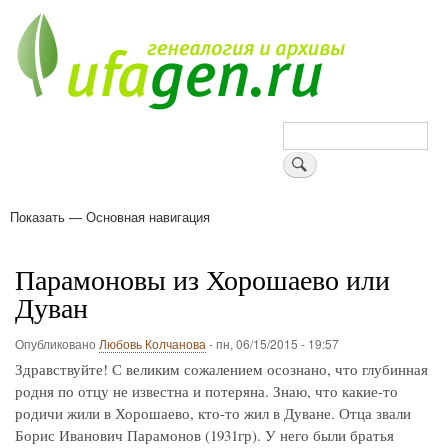
Перейти
к
основному
содержанию
Поиск
Показать — Основная навигация
Основная
навигация
Деревни
Форум
Поиск земляков
Татарские имена
Блоги
Войти
Поддержи Уфаген!
Парамоновы из Хорошаево или
Дуван
Опубликовано
Любовь Колчанова
-
пн, 06/15/2015 - 19:57
Здравствуйте! С великим сожалением осознано, что глубинная
родня по отцу не известна и потеряна. Знаю, что какие-то
родичи жили в Хорошаево, кто-то жил в Дуване. Отца звали
Борис Иванович Парамонов (1931гр). У него были братья