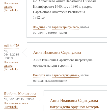
в с. Хорошаево живет Парамонов Николай
Постоянная
Никифорович 1940 г.р., в 1980 г. умерла
ссылка
(Permalink)
Парамонова Анастасия Васильевна
1912 г.р.
Войдите
или
зарегистрируйтесь
, чтобы
оставлять комментарии
mikhail76
пн,
Анна Ивановна Сарапулова
06/15/2015
- 23:09
Анна Ивановна Сарапулова награждена
Постоянная
орденом матери-героини?
ссылка
(Permalink)
Войдите
или
зарегистрируйтесь
, чтобы
оставлять комментарии
Любовь Колчанова
пн, 06/15/2015 - 23:20
Анна Ивановна Сарапулова
Постоянная ссылка
награждена орденом матери-
(Permalink)