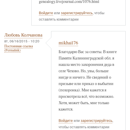
genealogy.livejournal.com/1076.html
Войдите
или
зарегистрируйтесь
, чтобы
оставлять комментарии
Любовь Колчанова
вт, 06/16/2015 - 10:20
mikhail76
Постоянная ссылка
(Permalink)
Благодарю Вас за советы. В книге
Памяти Калининградской обл. я
нашла место захоронения деда в
селе Чехово. Но, увы, больше
нигде и ничего. Не сведений о
призыве или приказ о выбытии
(похоронка). Мне кажется я
просмотрела всё, что возможно.
Хотя, может быть, мне только
кажется.
Войдите
или
зарегистрируйтесь
,
чтобы оставлять комментарии