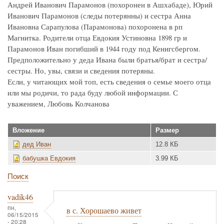
Андрей Иванович Парамонов (похоронен в Ашхабаде), Юрий
Иванович Парамонов (следы потерянны) и сестра Анна
Ивановна Сарапулова (Парамонова) похоронена в рп
Магнитка. Родители отца Евдокия Устиновна 1898 гр и
Парамонов Иван погибший в 1944 году под Кенигсбергом.
Предположительно у деда Ивана были братья/брат и сестра/
сестры. Но, увы, связи и сведения потеряны.
Если, у читающих мой топ, есть сведения о семье моего отца
или мы родичи, то рада буду любой информации. С
уважением, Любовь Колчанова
Вложение
Размер
дед Иван
12.8 КБ
бабушка Евдокия
3.99 КБ
Поиск
vadik46
пн,
в с. Хорошаево живет
06/15/2015
- 20:28