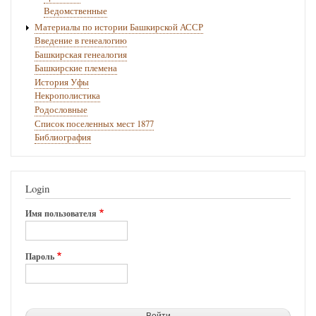
Ведомственные
Материалы по истории Башкирской АССР
Введение в генеалогию
Башкирская генеалогия
Башкирские племена
История Уфы
Некрополистика
Родословные
Список поселенных мест 1877
Библиография
Login
Имя пользователя
Пароль