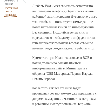
06/16/2015
- 08:29
Любовь, Вам имеет смысл самостоятельно,
Постоянная
например по телефону, обратиться в архив
ссылка
(Permalink)
районной администрации Дуванского р-на с
тем, что бы они посмотрели самые ранние
похозяйственные книги по интересующим
Вас селениям. Похозяйствееные книги
содержат всю необходимую инфу для начала
генеалогического поиска (состав семьи по
именам, годы рождения, места работы и т.д.
Кроме того, раз Иван - частвовал в ВОВ и
погиб, то на него должна иметься
информация на майтах Министерства
обороны (ОБД Мемориал, Подвиг Народа,
Память Народа)
после того, как вся эта инфа будет
проанализировано, можно уже переходить к
документам архива, в частности к метрикам
и ревизиям. Вот тут почитайте: http://ufa-