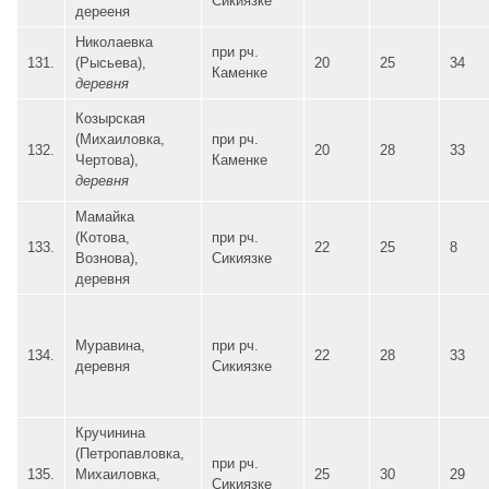
Сикиязке
дерееня
Николаевка
при рч.
131.
(Рысьева),
20
25
34
Каменке
деревня
Козырская
(Михаиловка,
при рч.
132.
20
28
33
Чертова),
Каменке
деревня
Мамайка
(Котова,
при рч.
133.
22
25
8
Вознова),
Сикиязке
деревня
Муравина,
при рч.
134.
22
28
33
деревня
Сикиязке
Кручинина
(Петропавловка,
при рч.
135.
Михаиловка,
25
30
29
Сикиязке