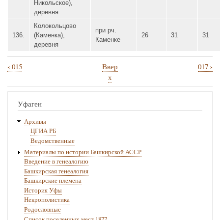
Никольское),
деревня
Колокольцово
при рч.
136.
(Каменка),
26
31
31
Каменке
деревня
‹
›
015
Ввер
017
Перекрёстные
х
ссылки
книги
Уфаген
для
Архивы
016
ЦГИА РБ
Ведомственные
Материалы по истории Башкирской АССР
Введение в генеалогию
Башкирская генеалогия
Башкирские племена
История Уфы
Некрополистика
Родословные
Список поселенных мест 1877