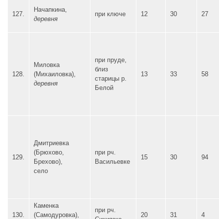
Начапкина,
127.
при ключе
12
30
27
деревня
при пруде,
Миловка
близ
128.
(Михаиловка),
13
33
58
старицы р.
деревня
Белой
Дмитриевка
(Брюхово,
при рч.
129.
15
30
94
Брехово),
Васильевке
село
Каменка
при рч.
130.
(Самодуровка),
20
31
4