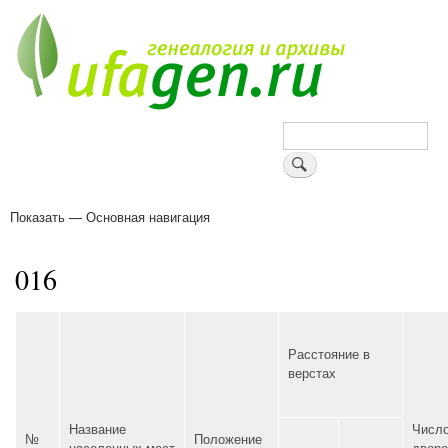
Перейти
к
основному
содержанию
Поиск
Показать — Основная навигация
Основная
навигация
Деревни
Форум
Поиск земляков
Татарские имена
Блоги
Войти
Поддержи Уфаген!
016
Расстояние в
верстах
Название
Числ
№
Положение