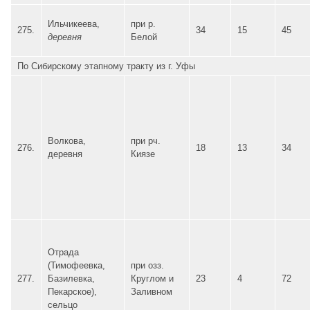
Ильчикеева,
при р.
275.
34
15
45
деревня
Белой
По Сибирскому этапному тракту из г. Уфы
Волкова,
при рч.
276.
18
13
34
деревня
Киязе
Отрада
(Тимофеевка,
при озз.
277.
Базилевка,
Круглом и
23
4
72
Пекарское),
Заливном
сельцо