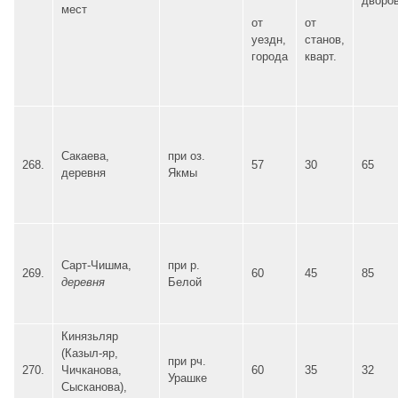
дворо
мест
от
от
уездн,
станов,
города
кварт.
Сакаева,
при оз.
268.
57
30
65
деревня
Якмы
Сарт-Чишма,
при р.
269.
60
45
85
деревня
Белой
Кинязьляр
(Казыл-яр,
при рч.
270.
Чичканова,
60
35
32
Урашке
Сысканова),