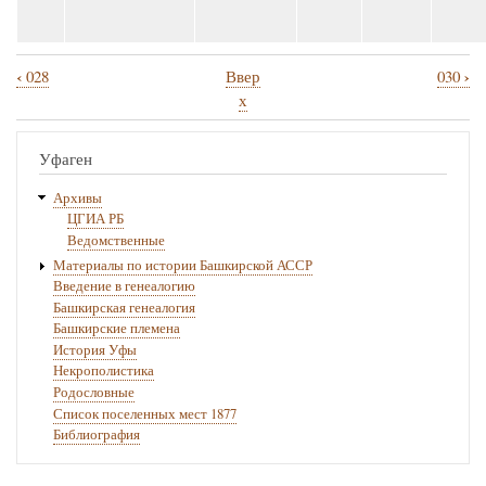
‹
›
028
Ввер
030
Перекрёстные
х
ссылки
книги
Уфаген
для
Архивы
029
ЦГИА РБ
Ведомственные
Материалы по истории Башкирской АССР
Введение в генеалогию
Башкирская генеалогия
Башкирские племена
История Уфы
Некрополистика
Родословные
Список поселенных мест 1877
Библиография