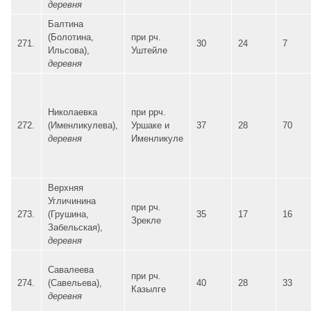
деревня
Балтина
(Болотина,
при рч.
271.
30
24
7
Ильсова),
Уштейле
деревня
Николаевка
при ррч.
272.
(Именликулева),
Уршаке и
37
28
70
деревня
Именликуле
Верхняя
Угличинина
при рч.
273.
(Грушина,
35
17
16
Зрекле
Забельская),
деревня
Савалеева
при рч.
274.
(Савельева),
40
28
33
Казылге
деревня