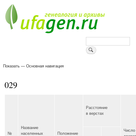
Перейти
к
основному
содержанию
Поиск
Показать — Основная навигация
Основная
навигация
Деревни
Форум
Поиск земляков
Татарские имена
Блоги
Войти
Поддержи Уфаген!
029
Расстояние
в верстах
Название
Число
№
населенных
Положение