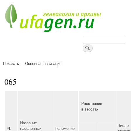
Перейти
к
основному
содержанию
Поиск
Показать — Основная навигация
Основная
навигация
Деревни
Форум
Поиск земляков
Татарские имена
Блоги
Войти
Поддержи Уфаген!
065
Расстояние
в верстах
Название
Число
№
населенных
Положение