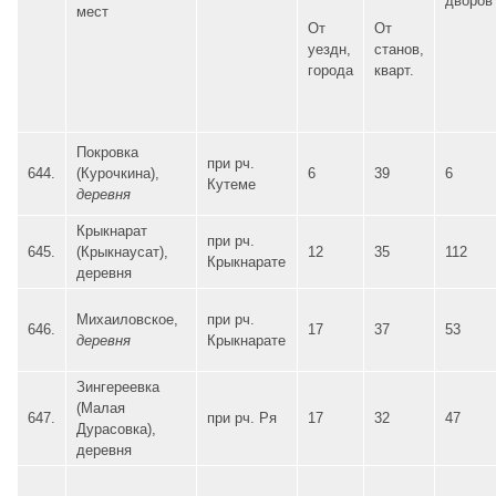
дворов
мест
От
От
уездн,
станов,
города
кварт.
Покровка
при рч.
644.
(Курочкина),
6
39
6
Кутеме
деревня
Крыкнарат
при рч.
645.
(Крыкнаусат),
12
35
112
Крыкнарате
деревня
Михаиловское,
при рч.
646.
17
37
53
деревня
Крыкнарате
Зингереевка
(Малая
647.
при рч. Ря
17
32
47
Дурасовка),
деревня