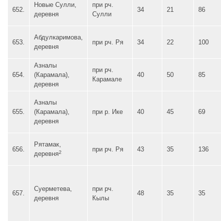
Новые Сулли,
при рч.
652.
34
21
86
деревня
Сулли
Абдулкаримова,
653.
при рч. Ря
34
22
100
деревня
Азналы
при рч.
654.
(Карамала),
40
50
85
Карамале
деревня
Азналы
655.
(Карамала),
при р. Ике
40
45
69
деревня
Рятамак,
656.
при рч. Ря
43
35
136
2
деревня
Суерметева,
при рч.
657.
48
35
35
деревня
Кылы