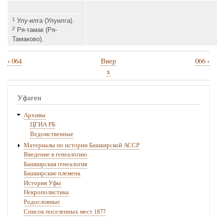
1
Улу-илга (Улуилга).
2
Ря-тамак (Ря-
Тамаково).
‹
›
064
Ввер
066
Перекрёстные
х
ссылки
книги
Уфаген
для
Архивы
065
ЦГИА РБ
Ведомственные
Материалы по истории Башкирской АССР
Введение в генеалогию
Башкирская генеалогия
Башкирские племена
История Уфы
Некрополистика
Родословные
Список поселенных мест 1877