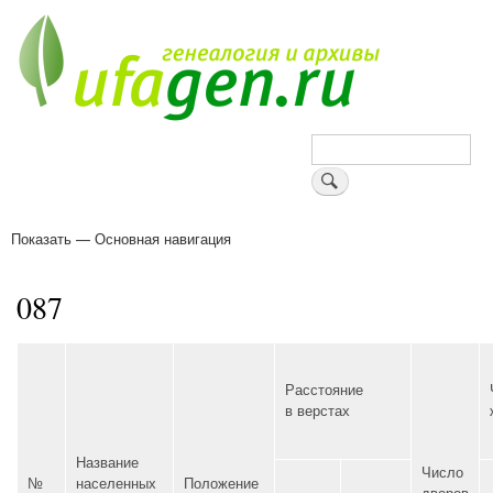
Перейти
к
основному
содержанию
Поиск
Показать — Основная навигация
Основная
навигация
Деревни
Форум
Поиск земляков
Татарские имена
Блоги
Войти
Поддержи Уфаген!
087
Расстояние
в верстах
Название
Число
№
населенных
Положение