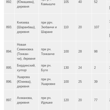
892.
(Юмашева),
105
40
52
Камышле
деревня
Князева
при ррч.
893.
(Шаранбаш),
Зюбанчи и
110
20
107
деревня
Шаране
Новая
Семеновка
при рч.
894.
100
28
98
(Тонкан-
Тонканче
чи),
деревня
Бердинский,
при рч.
895.
130
24
2
хутор
Буге
Ушарова
при рч.
896.
(Юзеева),
100
25
39
Ушаровке
деревня
Ахманова,
при рч.
897.
120
20
77
деревня
Идяшке