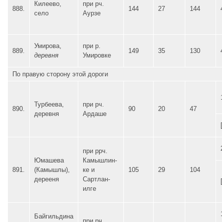
Килеево,
при рч.
888.
144
27
144
село
Аурзе
Умирова,
при р.
889.
149
35
130
деревня
Умировке
По правую сторону этой дороги
Турбеева,
при рч.
890.
90
20
47
деревня
Ардаше
при ррч.
Юмашева
Камышлин-
891.
(Камышлы),
ке и
105
29
104
дерееня
Сартлан-
илге
Байгильдина
при рч.