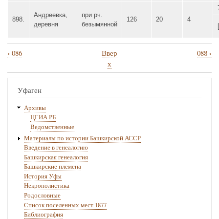
Андреевка,
при рч.
898.
126
20
4
деревня
безымянной
‹
›
086
Ввер
088
Перекрёстные
х
ссылки
книги
Уфаген
для
Архивы
087
ЦГИА РБ
Ведомственные
Материалы по истории Башкирской АССР
Введение в генеалогию
Башкирская генеалогия
Башкирские племена
История Уфы
Некрополистика
Родословные
Список поселенных мест 1877
Библиография