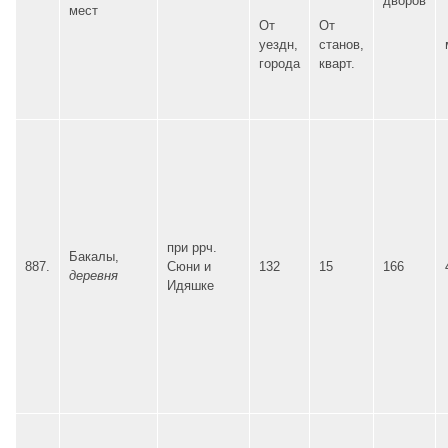
дворов
мест
От
От
уездн,
станов,
города
кварт.
при ррч.
Бакалы,
887.
Сюни и
132
15
166
деревня
Идяшке