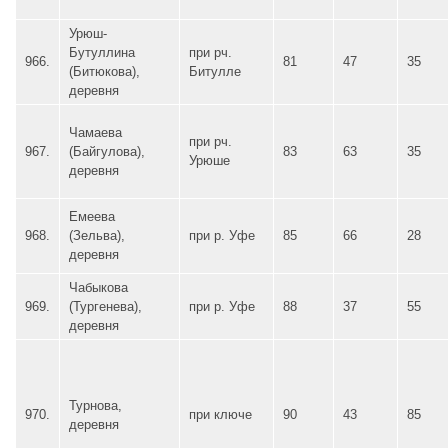
Урюш-
Бутуллина
при рч.
966.
81
47
35
(Битюкова),
Битулле
деревня
Чамаева
при рч.
967.
(Байгулова),
83
63
35
Урюше
деревня
Емеева
968.
(Зельва),
при р. Уфе
85
66
28
деревня
Чабыкова
969.
(Тургенева),
при р. Уфе
88
37
55
деревня
Турнова,
970.
при ключе
90
43
85
деревня