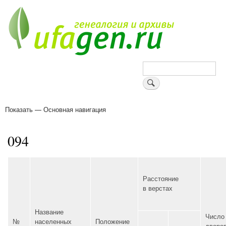
Перейти
к
основному
содержанию
Поиск
Показать — Основная навигация
Основная
навигация
Деревни
Форум
Поиск земляков
Татарские имена
Блоги
Войти
Поддержи Уфаген!
094
Расстояние
в верстах
Название
Число
№
населенных
Положение