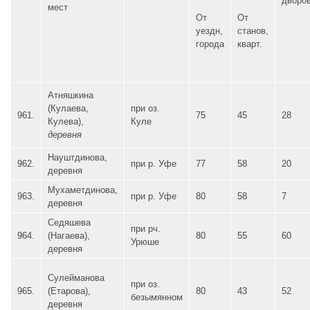
дворо
мест
От
От
уездн,
станов,
города
кварт.
Атняшкина
(Кулаева,
при оз.
961.
75
45
28
Кулева),
Куле
деревня
Науштдинова,
962.
при р. Уфе
77
58
20
деревня
Мухаметдинова,
963.
при р. Уфе
80
58
7
деревня
Седяшева
при рч.
964.
(Нагаева),
80
55
60
Урюше
деревня
Сулейманова
при оз.
965.
(Етарова),
80
43
52
безымянном
деревня