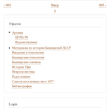
‹
›
093
Ввер
095
Перекрёстные
х
ссылки
книги
Уфаген
для
Архивы
094
ЦГИА РБ
Ведомственные
Материалы по истории Башкирской АССР
Введение в генеалогию
Башкирская генеалогия
Башкирские племена
История Уфы
Некрополистика
Родословные
Список поселенных мест 1877
Библиография
Login