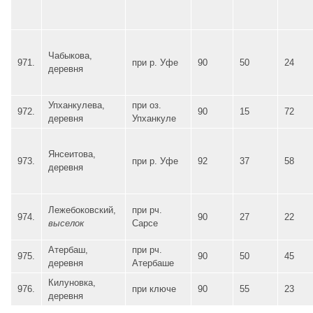
Чабыкова,
971.
при р. Уфе
90
50
24
деревня
Упханкулева,
при оз.
972.
90
15
72
деревня
Упханкуле
Янсеитова,
973.
при р. Уфе
92
37
58
деревня
Лежебоковский,
при рч.
974.
90
27
22
выселок
Сарсе
Атербаш,
при рч.
975.
90
50
45
деревня
Атербаше
Килуновка,
976.
при ключе
90
55
23
деревня