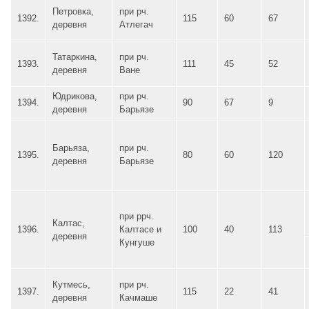
Петровка,
при рч.
1392.
115
60
67
деревня
Атлегач
Татаркина,
при рч.
1393.
111
45
52
деревня
Ване
Юдрикова,
при рч.
1394.
90
67
9
деревня
Барьязе
Барьяза,
при рч.
1395.
80
60
120
деревня
Барьязе
при ррч.
Калтас,
1396.
Калтасе и
100
40
113
деревня
Кунгуше
Кутмесь,
при рч.
1397.
115
22
41
деревня
Качмаше