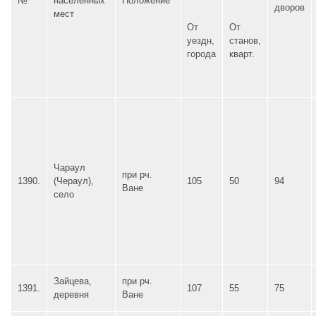
№
населенных
Положение
дворов
мест
От
От
уездн,
станов,
города
кварт.
Чараул
при рч.
1390.
(Чераул),
105
50
94
Ване
село
Зайцева,
при рч.
1391.
107
55
75
деревня
Ване