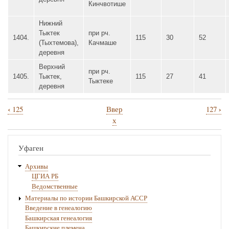
Кинчвотише
Нижний
Тыктек
при рч.
1404.
115
30
52
(Тыхтемова),
Качмаше
деревня
Верхний
при рч.
1405.
Тыктек,
115
27
41
Тыктеке
деревня
‹
›
125
Ввер
127
Перекрёстные
х
ссылки
книги
Уфаген
для
Архивы
126
ЦГИА РБ
Ведомственные
Материалы по истории Башкирской АССР
Введение в генеалогию
Башкирская генеалогия
Башкирские племена