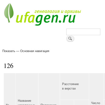
Перейти
к
основному
содержанию
Поиск
Показать — Основная навигация
Основная
навигация
Деревни
Форум
Поиск земляков
Татарские имена
Блоги
Войти
Поддержи Уфаген!
126
Расстояние
в верстах
Название
Число