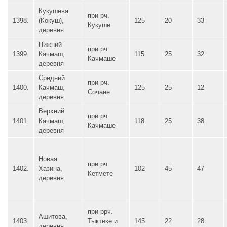
Кукушева
при рч.
1398.
(Кокуш),
125
20
33
Кукуше
деревня
Нижний
при рч.
1399.
Качмаш,
115
25
32
Качмаше
деревня
Средний
при рч.
1400.
Качмаш,
125
25
12
Сочане
деревня
Верхний
при рч.
1401.
Качмаш,
118
25
38
Качмаше
деревня
Новая
при рч.
1402.
Хазина,
102
45
47
Кетмете
деревня
при ррч.
Ашитова,
1403.
Тыктеке и
145
22
28
деревня