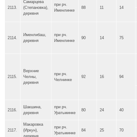
Самарцева
при рч.
2113.
(Степановка),
88
11
14
Именлинке
деревня
Именлибаш,
при рч.
2114.
90
14
75
деревня
Именлинке
Верхние
при рч.
2115.
Челны,
92
16
94
Челнинке
деревня
Шакшина,
при рч.
2116.
80
24
40
деревня
Уратьминке
Макаровка
при рч.
2117.
(Иркун),
84
25
70
Уратьминке
деревня