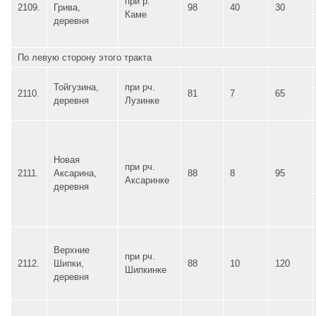
при р.
2109.
Грива,
98
40
30
Каме
деревня
По левую сторону этого тракта
Тойгузина,
при рч.
2110.
81
7
65
деревня
Лузинке
Новая
при рч.
2111.
Аксарина,
88
8
95
Аксаринке
деревня
Верхние
при рч.
2112.
Шипки,
88
10
120
Шипкинке
деревня