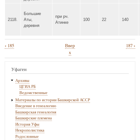
Большие
при рч.
2118.
Аты,
100
22
140
Атинке
деревня
‹
›
185
Ввер
187
Перекрёстные
х
ссылки
книги
Уфаген
для
Архивы
186
ЦГИА РБ
Ведомственные
Материалы по истории Башкирской АССР
Введение в генеалогию
Башкирская генеалогия
Башкирские племена
История Уфы
Некрополистика
Родословные