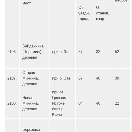
дворов
мест
От
От
уездн,
станов,
города
кварт.
Байданкина
2106.
(Черемиш),
при р. Зае
87
32
52
деревня
Старая
2107.
Минкина,
при р. Зае
87
40
30
деревня
при оз.
Новая
Грязном
2108.
Минкина,
Истоке,
84
40
22
деревня
близ р.
Камы
Березовая