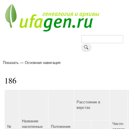
Перейти
к
основному
содержанию
Поиск
Показать — Основная навигация
Основная
навигация
Деревни
Форум
Поиск земляков
Татарские имена
Блоги
Войти
Поддержи Уфаген!
186
Расстояние в
верстах
Название
Число
№
населенных
Положение