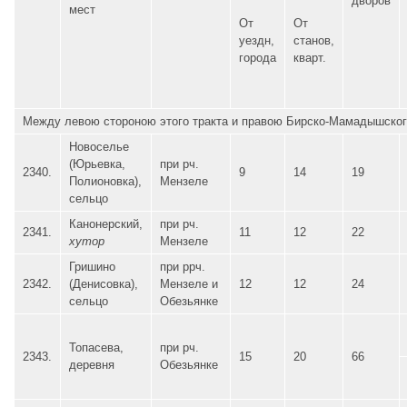
дворов
мест
От
От
уездн,
станов,
города
кварт.
Между левою стороною этого тракта и правою Бирско-Мамадышско
Новоселье
(Юрьевка,
при рч.
2340.
9
14
19
Полионовка),
Мензеле
сельцо
Канонерский,
при рч.
2341.
11
12
22
хутор
Мензеле
Гришино
при ррч.
2342.
(Денисовка),
Мензеле и
12
12
24
сельцо
Обезьянке
Топасева,
при рч.
2343.
15
20
66
деревня
Обезьянке