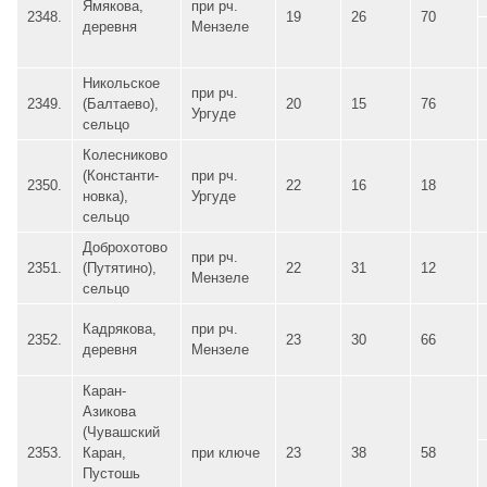
Ямякова,
при рч.
2348.
19
26
70
деревня
Мензеле
Никольское
при рч.
2349.
(Балтаево),
20
15
76
Ургуде
сельцо
Колесниково
(Константи-
при рч.
2350.
22
16
18
новка),
Ургуде
сельцо
Доброхотово
при рч.
2351.
(Путятино),
22
31
12
Мензеле
сельцо
Кадрякова,
при рч.
2352.
23
30
66
деревня
Мензеле
Каран-
Азикова
(Чувашский
2353.
Каран,
при ключе
23
38
58
Пустошь