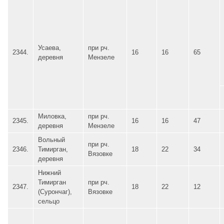
Усаева,
при рч.
2344.
16
16
65
деревня
Мензеле
Миловка,
при рч.
2345.
16
16
47
деревня
Мензеле
Вольный
при рч.
2346.
Тимирган,
18
22
34
Вязовке
деревня
Нижний
Тимирган
при рч.
2347.
18
22
12
(Сурончаг),
Вязовке
сельцо