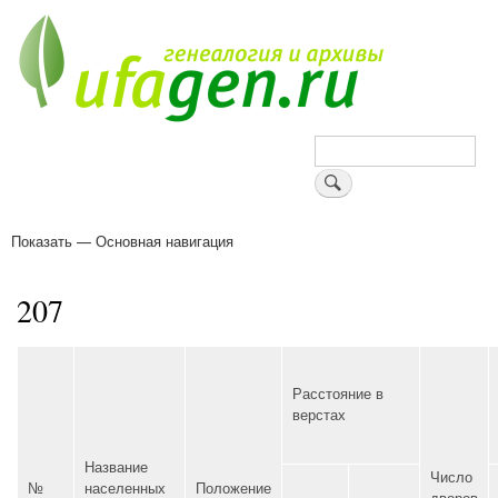
Перейти
к
основному
содержанию
Поиск
Показать — Основная навигация
Основная
навигация
Деревни
Форум
Поиск земляков
Татарские имена
Блоги
Войти
Поддержи Уфаген!
207
Расстояние в
верстах
Название
Число
№
населенных
Положение