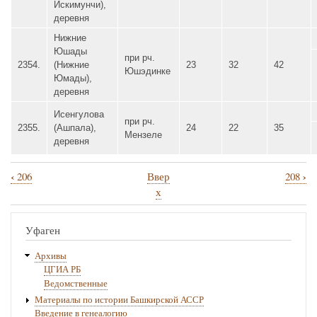
Искимунчи),
деревня
Нижние
Юшады
при рч.
2354.
(Нижние
23
32
42
Юшэдинке
Юмады),
деревня
Исенгулова
при рч.
2355.
(Ашпала),
24
22
35
Мензеле
деревня
‹
›
206
Ввер
208
Перекрёстные
х
ссылки
книги
Уфаген
для
Архивы
207
ЦГИА РБ
Ведомственные
Материалы по истории Башкирской АССР
Введение в генеалогию