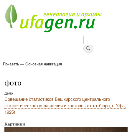
Перейти
к
основному
содержанию
Поиск
Показать — Основная навигация
Основная
навигация
Деревни
Форум
Поиск земляков
Татарские имена
Блоги
Войти
Поддержи Уфаген!
фото
Дело
Совещание статистиков Башкирского центрального
статистического управления и кантонных статбюро, г. Уфа,
1925г.
Картинки