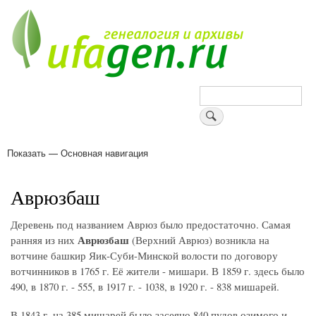
Перейти
к
основному
содержанию
Поиск
Показать — Основная навигация
Основная
навигация
Деревни
Форум
Поиск земляков
Татарские имена
Блоги
Войти
Поддержи Уфаген!
Аврюзбаш
Деревень под названием Аврюз было предостаточно. Самая
Аврюзбаш
ранняя из них
(Верхний Аврюз) возникла на
вотчине башкир Яик-Суби-Минской волости по договору
вотчинников в 1765 г. Её жители - мишари. В 1859 г. здесь было
490, в 1870 г. - 555, в 1917 г. - 1038, в 1920 г. - 838 мишарей.
В 1843 г. на 385 мишарей было засеяно 840 пудов озимого и