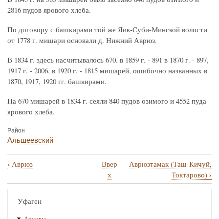
2816 пудов ярового хлеба.
По договору с башкирами той же Яик-Суби-Минской волости
от 1778 г. мишари основали д. Нижний Аврюз.
В 1834 г. здесь насчитывалось 670. в 1859 г. - 891 в 1870 г. - 897,
1917 г. - 2006, в 1920 г. - 1815 мишарей, ошибочно названных в
1870, 1917, 1920 гг. башкирами.
На 670 мишарей в 1834 г. сеяли 840 пудов озимого и 4552 пуда
ярового хлеба.
Район
Альшеевский
‹
Аврюз
Ввер
Аврюзтамак (Таш-Кичуй,
Перекрёстные
›
х
Токтарово)
ссылки
книги
Уфаген
для
Архивы