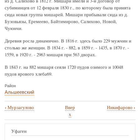
из д. Салихово в 1812 г. Мишари имели и 3-й договор от
субиминцев от 12 февраля 1830 г., по которому была принята
сюда новая группа мишарей. Мишари прибывали сюда из д.
Бузовьязы, Еремеево, Байтимирово, Салихово, Новой,
Чуюнчи.
Деревня росла динамично. В 1816 г. здесь было 229 мужчин и
столько же женщин. В 1834 г. - 882, в 1859 г. - 1435, в 1870 г. -
1559, в 1920 г. - 2963 мишаря при 563 дворах.
В 1843 г. на 882 мишаря сеяли 1720 пудов озимого и 10048
пудов ярового хлеба69.
Район
Альшеевский
‹
›
Мурзагулово
Ввер
Никифарово
Перекрёстные
х
ссылки
книги
Уфаген
для