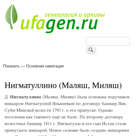
Перейти
к
основному
содержанию
Поиск
Показать — Основная навигация
Основная
навигация
Деревни
Форум
Поиск земляков
Татарские имена
Блоги
Войти
Поддержи Уфаген!
Нигматуллино (Маляш, Миляш)
Нигматуллино
Д.
(Маляш, Миляш) была основана поручиком
мишаром Нигматуллой Янышевым по договору башкир Яик-
Суби-Минской волости 1793 г. о его припуске. Однако
поселения как такового еще не было. По второму договору
волостных башкир 1811 г. Нигматулла и его сын Исхак стали
припускать мишарей. Новое селение было создано мишарями