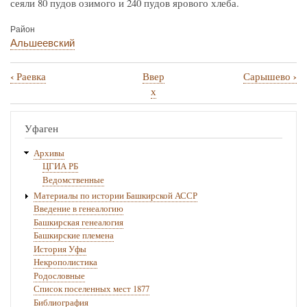
сеяли 80 пудов озимого и 240 пудов ярового хлеба.
Район
Альшеевский
‹
›
Раевка
Ввер
Сарышево
Перекрёстные
х
ссылки
книги
Уфаген
для
Архивы
Сараево
ЦГИА РБ
Ведомственные
Материалы по истории Башкирской АССР
Введение в генеалогию
Башкирская генеалогия
Башкирские племена
История Уфы
Некрополистика
Родословные
Список поселенных мест 1877
Библиография