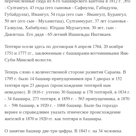
перечисленные сюда из 8-го башкирского кантона в 1812 г. Это
- Султангул, 43 года (его сыновья - Сафиулла, Габидулла,
Губайдулла), Имангул, 54 года (его сын - Ямангул), Бурангул,
50 лет (его сын - Мухаметша), Султанмурат, 37 лет (сыновья -
Галиулла, Хабибулла). Юлдаш Мурзагулов, 30 лет, сын -
Давлетша. Его дядя - 65-летний Ишкильды Иштякаев.
Тептяри осели здесь по договорам 6 апреля 1764, 20 ноября
1751 и 1777 гг., заключенным с башкирами-вотчинниками Яик-
Суби-Минской волости.
Теперь слово о количественной стороне развития Сараева. В
1795 г. было 14 башкир-припущенников при 3 дворах и 152
тептяря при 23 дворах (происхождение тептярей нам
неведомо). В 1816 г. учтено 30 башкир и 178 тептярей, в 1834 г.
- 34 башкира, 273 тептяря, в 1859 г. - 563 припущенника, в 1870
г. - 596 башкир, в 1920 г. - 1068 башкир. Было бы гораздо
вернее и справедливее указать этническое происхождение
жителей в 1870 и 1920 гг. как тептяри и башкиры.
О занятии башкир две-три цифры. В 1843 г. на 34 человека