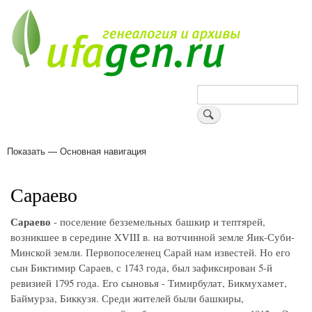
Перейти
к
основному
содержанию
Поиск
Показать — Основная навигация
Основная
навигация
Деревни
Форум
Поиск земляков
Татарские имена
Блоги
Войти
Поддержи Уфаген!
Сараево
Сараево
- поселение безземельных башкир и тептярей,
возникшее в середине XVIII в. на вотчинной земле Яик-Суби-
Минской земли. Первопоселенец Сарай нам известей. Но его
сын Биктимир Сараев, с 1743 года, был зафиксирован 5-й
ревизией 1795 года. Его сыновья - Тимирбулат, Бикмухамет,
Баймурза, Биккузя. Среди жителей были башкиры,