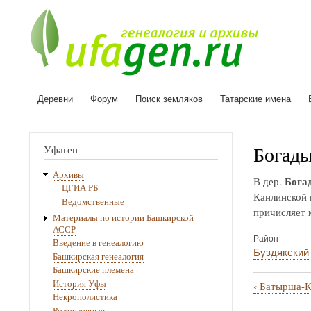
Деревни
Форум
Поиск земляков
Татарские имена
Основная
навигация
Богад
Уфаген
Архивы
Бога
В дер.
ЦГИА РБ
Канлинской в
Ведомственные
причисляет к
Материалы по истории Башкирской
АССР
Район
Введение в генеалогию
Буздякский
Башкирская генеалогия
Башкирские племена
История Уфы
‹
Батырша-К
Перекрё
Некрополистика
Родословные