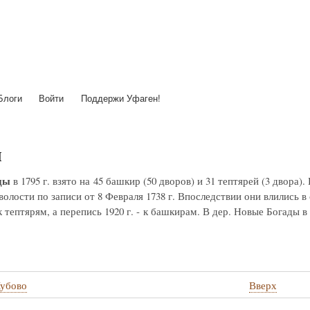
Перейти
к
основному
содержанию
Блоги
Войти
Поддержи Уфаген!
ы
ды
в 1795 г. взято на 45 башкир (50 дворов) и 31 тептярей (3 двор
олости по записи от 8 Февраля 1738 г. Впоследствии они влились в 
 тептярям, а перепись 1920 г. - к башкирам. В дер. Новые Богады в
убово
Вверх
стные