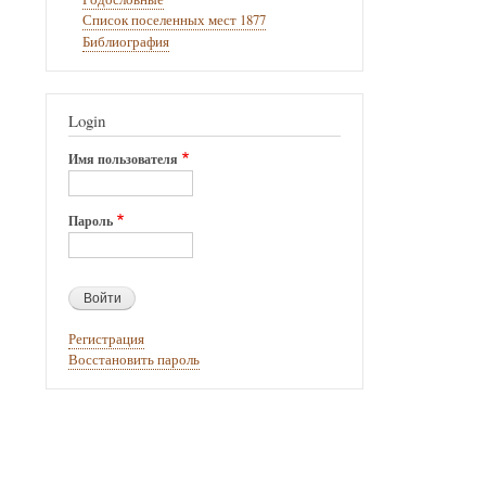
ссылки
Список поселенных мест 1877
книги
Библиография
для
Богады
Login
Имя пользователя
Пароль
Регистрация
Восстановить пароль