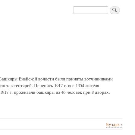
Поиск
а). Башкиры Енейской волости были приняты вотчинниками
состав тептярей. Перепись 1917 г. все 1354 жителя
 1917 г. проживали башкиры из 46 человек при 8 дворах.
›
Буздяк