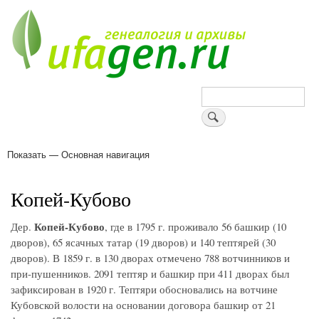
Перейти
к
основному
содержанию
Поиск
Показать — Основная навигация
Основная
навигация
Деревни
Форум
Поиск земляков
Татарские имена
Блоги
Войти
Поддержи Уфаген!
Копей-Кубово
Копей-Кубово
Дер.
, где в 1795 г. проживало 56 башкир (10
дворов), 65 ясачных татар (19 дворов) и 140 тептярей (30
дворов). В 1859 г. в 130 дворах отмечено 788 вотчинников и
при-пушенников. 2091 тептяр и башкир при 411 дворах был
зафиксирован в 1920 г. Тептяри обосновались на вотчине
Кубовской волости на основании договора башкир от 21