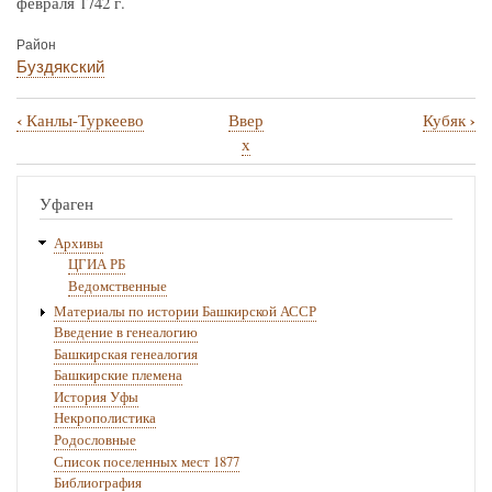
февраля 1742 г.
Район
Буздякский
‹
›
Канлы-Туркеево
Ввер
Кубяк
Перекрёстные
х
ссылки
книги
Уфаген
для
Архивы
Копей-
ЦГИА РБ
Ведомственные
Кубово
Материалы по истории Башкирской АССР
Введение в генеалогию
Башкирская генеалогия
Башкирские племена
История Уфы
Некрополистика
Родословные
Список поселенных мест 1877
Библиография