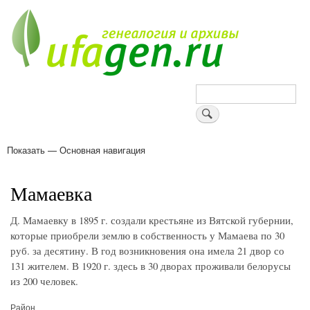
Перейти
к
основному
содержанию
Поиск
Показать — Основная навигация
Основная
навигация
Деревни
Форум
Поиск земляков
Татарские имена
Блоги
Войти
Поддержи Уфаген!
Мамаевка
Д. Мамаевку в 1895 г. создали крестьяне из Вятской губернии,
которые приобрели землю в собственность у Мамаева по 30
руб. за десятину. В год возникновения она имела 21 двор со
131 жителем. В 1920 г. здесь в 30 дворах проживали белорусы
из 200 человек.
Район