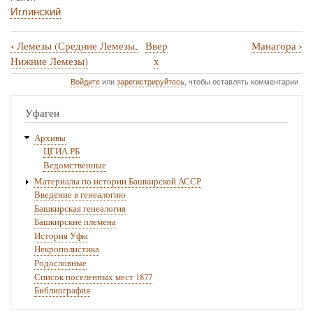
Иглинский
‹
›
Лемезы (Средние Лемезы,
Ввер
Манагора
Перекрёстные
Нижние Лемезы)
х
ссылки
Войдите
или
зарегистрируйтесь
, чтобы оставлять комментарии
книги
Уфаген
для
Мамаевка
Архивы
ЦГИА РБ
Ведомственные
Материалы по истории Башкирской АССР
Введение в генеалогию
Башкирская генеалогия
Башкирские племена
История Уфы
Некрополистика
Родословные
Список поселенных мест 1877
Библиография