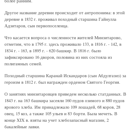
более ранним.
Другое название деревни происходит от антропонима: в этой
деревне в 1832 г. проживал походный старшина Гайнулла
Адзитаров, сын первопоселенца.
Что касается вопроса о численности жителей Минзитарово,
отметим, что в 1795 г. здесь проживало 133, в 1816 г. - 142, в
1834 г. - 163, в 1895 г. - 620 башкир. В 1816 г. было
зафиксировано 16 дворов, половина из них состояла из
полигамных семей.
Походный старшина Каранай Искандаров (сын Абдулгазиз) за
героизм в 1812 г. был награжден орденом Святого Георгия.
О занятиях минзитаровцев приведем несколько статданных. В
1843 г. на 163 башкира засеяли 160 пудов озимого и 880 пудов
ярового хлеба. Им принадлежало 109 лошадей, 68 коров, 28
овец, 15 коз, а также 105 ульев и 83 борти. Была мечеть. В
конце XIX в. взяты на учет хлебозапасный магазин, 2
бакалейные лавки.