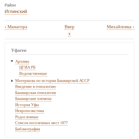
Район
Иглинский
‹
›
Манагора
Ввер
Михайловка
Перекрёстные
х
ссылки
книги
Уфаген
для
Архивы
Минзитарово
ЦГИА РБ
Ведомственные
Материалы по истории Башкирской АССР
Введение в генеалогию
Башкирская генеалогия
Башкирские племена
История Уфы
Некрополистика
Родословные
Список поселенных мест 1877
Библиография