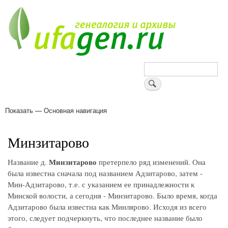
Перейти
к
основному
содержанию
Поиск
Показать — Основная навигация
Основная
навигация
Деревни
Форум
Поиск земляков
Татарские имена
Блоги
Войти
Поддержи Уфаген!
Минзитарово
Минзитарово
Название д.
претерпело ряд изменений. Она
была известна сначала под названием Адзитарово, затем -
Мин-Адзитарово, т.е. с указанием ее принадлежности к
Минской волости, а сегодня - Минзитарово. Было время, когда
Адзитарово была известна как Минлярово. Исходя из всего
этого, следует подчеркнуть, что последнее название было