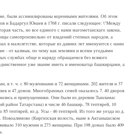
тане, были ассимилированы коренными жителями. Об этом
 и Бадаргул Юнаев в 1768 г. писали следующее: \"Между
рая часть, но все единого с нами магометанскаго закона,
ницы самопроизвольно от владений степных народов, а
х в малолетстве, которые из давних лет именуются с нами
ие - от калмык, по чему как землями и всеми угодьями
ных службах обще и наряду обращаемся без всякого
единственное уже звание иметь и именоватца башкирцами, а
и, в т. ч. с 80 мужчинами и 72 женщинами. 202 жителя и 37
ловек и 47 домов. Многобрачных семей оказалось 7. 40 дворов
появились и припущенники. Они были из деревни Тынламас
 район Татарстана) в числе 46 башкир, 78 тептярей, 10
5 тептярей, из д. Усы - 46 тептярей. Из того же уезда из д.
 д. Новоалимово (Киргизская волость, ныне в Актанышском
проживало 310 мужчин и 273 женщины. При 198 домах было 409
ы.