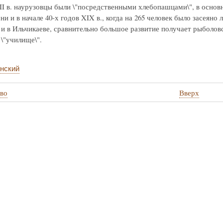
II в. наурузовцы были \"посредственными хлебопашцами\", в основ
ни и в начале 40-х годов XIX в., когда на 265 человек было засеяно 
к и в Ильчикаеве, сравнительно большое развитие получает рыболов
\"училище\".
нский
во
Вверх
стные
во