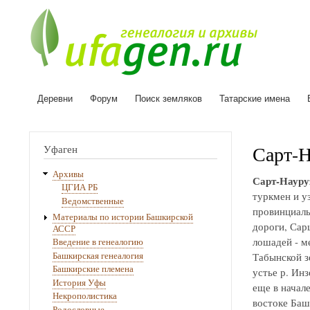
Деревни
Форум
Поиск земляков
Татарские имена
Основная
навигация
Сарт-Н
Уфаген
Архивы
Сарт-Науру
ЦГИА РБ
туркмен и у
Ведомственные
провинциаль
Материалы по истории Башкирской
дороги, Сарц
АССР
лошадей - ме
Введение в генеалогию
Башкирская генеалогия
Табынской з
Башкирские племена
устье р. Инз
История Уфы
еще в начале
Некрополистика
востоке Баш
Родословные