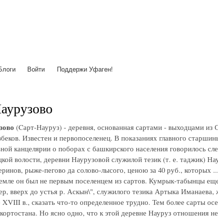
Перейти
к
основному
содержанию
Блоги
Войти
Поддержи Уфаген!
аурузово
зово
(Cарт-Науруз) - деревня, основанная сартами - выходцами из 
збеков. Известен и первопоселенец. В показаниях главного старш
ной канцелярии о поборах с башкирского населения говорилось сл
кой волости, деревни Наурузовой служилой тезик (т. е. таджик) На
ринов, рыже-пегово да солово-лысого, ценою за 40 руб., которых ..
емле он был не первым поселенцем из сартов. Кумрык-табынцы еще в
ер, вверх до устья р. Аскын\", служилого тезика Артыка Иманаева,
 XVIII в., сказать что-то определенное трудно. Тем более сарты осе
кортостана. Но ясно одно, что к этой деревне Науруз отношения н