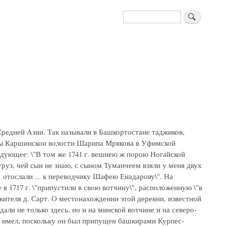
Поиск
Средней Азии. Так называли в Башкортостане таджиков,
ины Каршинскои волости Шарипа Мрякова в Уфимской
едующее: \"В том же 1741 г. вешнею ж порою Ногайской
уруз, чей сын не знаю, с сыном Туманчеем взяли у меня двух
. отослали ... к переводчику Шафею Енадарову\". На
 1717 г. \"припустили в свою вотчину\", расположенную \"в
 жителя д. Сарт. О местонахождении этой деревни, известной
дали не только здесь, но и на минской вотчине и на северо-
е имел, поскольку он был припущен башкирами Курпес-