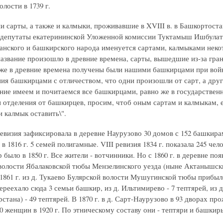
лости в 1739 г.
и сарты, а также и калмыки, проживавшие в XVIII в. в Башкортос
депутаты екатерининской Уложенной комиссии Туктамыш Ишбулатов
анского и башкирского народа именуется сартами, калмыками некото
название произошло в древние времена, сарты, вышедшие из-за гра
же в древние времена получены были нашими башкирцами при война
ния башкирцами с отличеством, что одни произошли от сарт, а друг
ние имеем и почитаемся все башкирцами, равно же в государствен
и отделения от башкирцев, просим, чтоб оным сартам и калмыкам, 
и калмык оставить\".
ревизия зафиксировала в деревне Наурузово 30 домов с 152 башкирам
в 1816 г. 5 семей полигамные. VIII ревизия 1834 г. показала 245 че
 было в 1850 г. Все жители - вотчинники. Но с 1860 г. в деревне 
волости Ябалаковской тюбы Мензелинского уезда (ныне Актанышский
861 г. из д. Тукаево Булярской волости Мушугинской тюбы прибыло 8
ереехало сюда 3 семьи башкир, из д. Ильтимирево - 7 тептярей, из
стана) - 49 тептярей. В 1870 г. в д. Сарт-Наурузово в 93 дворах 
0 женщин в 1920 г. По этническому составу они - тептяри и башкир