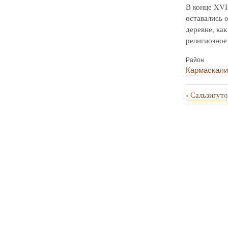
В конце XVI
оставались о
деревне, ка
религиозное 
Район
Кармаскали
‹
Сальзигуто
Перекрё
ссылки
книги
для
Сарт-
Наурузо