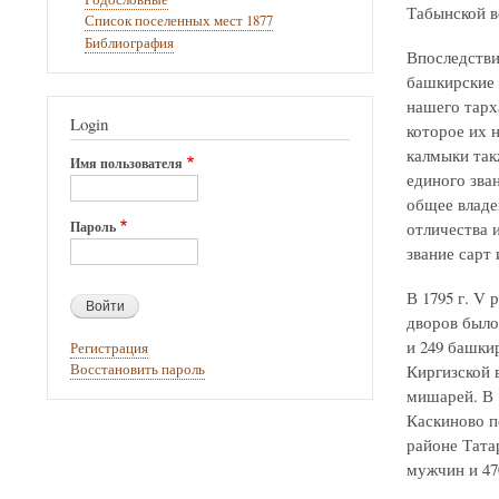
Табынской во
Список поселенных мест 1877
Библиография
Впоследстви
башкирские 
нашего тарх
Login
которое их 
калмыки так
Имя пользователя
единого зва
общее владе
Пароль
отличества 
звание сарт 
В 1795 г. V 
дворов было 
и 249 башкир
Регистрация
Киргизской 
Восстановить пароль
мишарей. В 1
Каскиново п
районе Татар
мужчин и 47