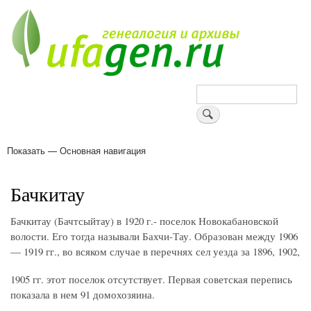
Перейти
к
основному
содержанию
Поиск
Показать — Основная навигация
Основная
навигация
Деревни
Форум
Поиск земляков
Татарские имена
Блоги
Войти
Поддержи Уфаген!
Бачкитау
Бачкитау (Бачтсыйтау) в 1920 г.- поселок Новокабановской
волости. Его тогда называли Бахчи-Тау. Образован между 1906
— 1919 гг., во всяком случае в перечнях сел уезда за 1896, 1902,
1905 гг. этот поселок отсутствует. Первая советская перепись
показала в нем 91 домохозяина.