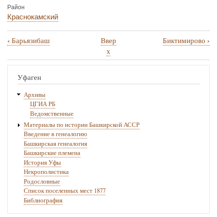
Район
Краснокамский
‹
›
Барьязибаш
Ввер
Биктимирово
Перекрёстные
х
ссылки
книги
Уфаген
для
Архивы
Бачкитау
ЦГИА РБ
Ведомственные
Материалы по истории Башкирской АССР
Введение в генеалогию
Башкирская генеалогия
Башкирские племена
История Уфы
Некрополистика
Родословные
Список поселенных мест 1877
Библиография