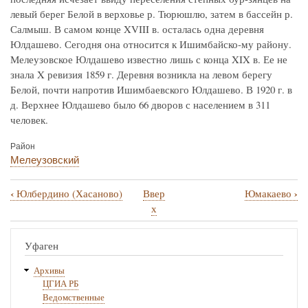
левый берег Белой в верховье р. Тюрюшлю, затем в бассейн р.
Салмыш. В самом конце XVIII в. осталась одна деревня
Юлдашево. Сегодня она относится к Ишимбайско-му району.
Мелеузовское Юлдашево известно лишь с конца XIX в. Ее не
знала X ревизия 1859 г. Деревня возникла на левом берегу
Белой, почти напротив Ишимбаевского Юлдашево. В 1920 г. в
д. Верхнее Юлдашево было 66 дворов с населением в 311
человек.
Район
Мелеузовский
‹
›
Юлбердино (Хасаново)
Ввер
Юмакаево
Перекрёстные
х
ссылки
книги
Уфаген
для
Архивы
Юлдашево
ЦГИА РБ
Ведомственные