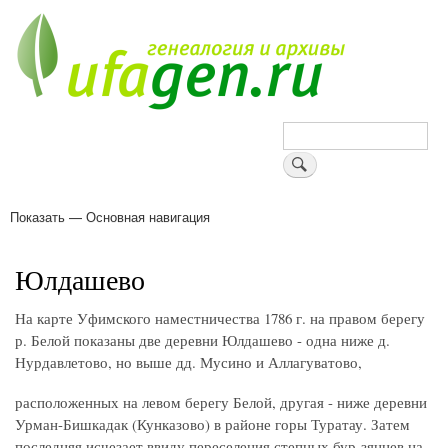
Перейти
к
основному
содержанию
Поиск
Показать — Основная навигация
Основная
навигация
Деревни
Форум
Поиск земляков
Татарские имена
Блоги
Войти
Поддержи Уфаген!
Юлдашево
На карте Уфимского наместничества 1786 г. на правом берегу
р. Белой показаны две деревни Юлдашево - одна ниже д.
Нурдавлетово, но выше дд. Мусино и Аллагуватово,
расположенных на левом берегу Белой, другая - ниже деревни
Урман-Бишкадак (Кунказово) в районе горы Туратау. Затем
последняя исчезает ввиду переселения степных бур-зянцев на