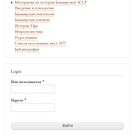
Материалы по истории Башкирской АССР
Введение в генеалогию
Башкирская генеалогия
Башкирские племена
История Уфы
Некрополистика
Родословные
Список поселенных мест 1877
Библиография
Login
Имя пользователя
Пароль