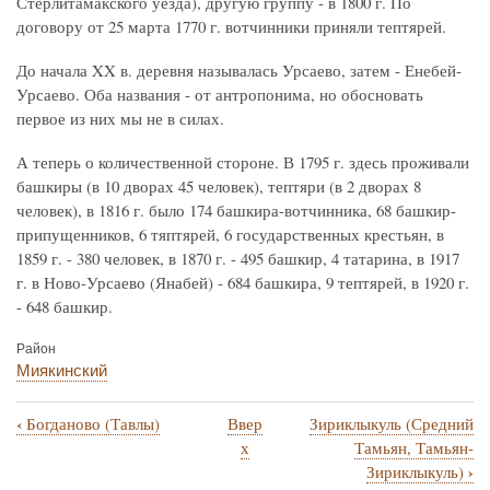
Стерлитамакского уезда), другую группу - в 1800 г. По
договору от 25 марта 1770 г. вотчинники приняли тептярей.
До начала XX в. деревня называлась Урсаево, затем - Енебей-
Урсаево. Оба названия - от антропонима, но обосновать
первое из них мы не в силах.
А теперь о количественной стороне. В 1795 г. здесь проживали
башкиры (в 10 дворах 45 человек), тептяри (в 2 дворах 8
человек), в 1816 г. было 174 башкира-вотчинника, 68 башкир-
припущенников, 6 тяптярей, 6 государственных крестьян, в
1859 г. - 380 человек, в 1870 г. - 495 башкир, 4 татарина, в 1917
г. в Ново-Урсаево (Янабей) - 684 башкира, 9 тептярей, в 1920 г.
- 648 башкир.
Район
Миякинский
‹
Богданово (Тавлы)
Ввер
Зириклыкуль (Средний
Перекрёстные
х
Тамьян, Тамьян-
ссылки
›
Зириклыкуль)