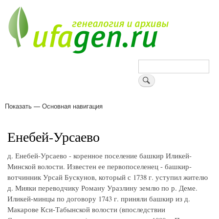
Перейти
к
основному
содержанию
Поиск
Показать — Основная навигация
Основная
навигация
Деревни
Форум
Поиск земляков
Татарские имена
Блоги
Войти
Поддержи Уфаген!
Енебей-Урсаево
д. Енебей-Урсаево - коренное поселение башкир Иликей-
Минской волости. Известен ее первопоселенец - башкир-
вотчинник Урсай Бускунов, который с 1738 г. уступил жителю
д. Мияки переводчику Роману Уразлину землю по р. Деме.
Иликей-минцы по договору 1743 г. приняли башкир из д.
Макарове Кси-Табынской волости (впоследствии