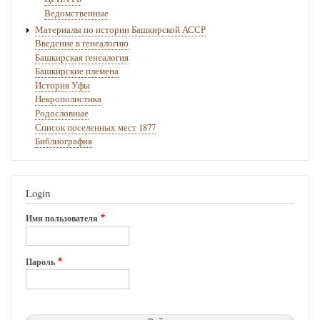
Ведомственные
Материалы по истории Башкирской АССР
Введение в генеалогию
Башкирская генеалогия
Башкирские племена
История Уфы
Некрополистика
Родословные
Список поселенных мест 1877
Библиография
Login
Имя пользователя
Пароль