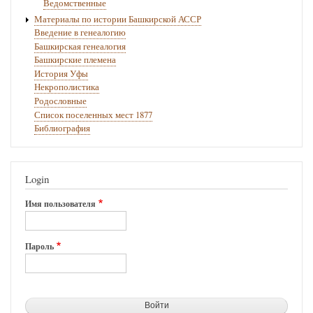
Ведомственные
Материалы по истории Башкирской АССР
Введение в генеалогию
Башкирская генеалогия
Башкирские племена
История Уфы
Некрополистика
Родословные
Список поселенных мест 1877
Библиография
Login
Имя пользователя
Пароль