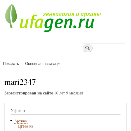
Перейти
к
основному
содержанию
Поиск
Показать — Основная навигация
Основная
навигация
Деревни
Форум
Поиск земляков
Татарские имена
Блоги
Войти
Поддержи Уфаген!
mari2347
Зарегистрирован на сайте
16 лет 9 месяцев
Уфаген
Архивы
ЦГИА РБ