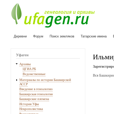
Деревни
Форум
Поиск земляков
Татарские имена
Основная
навигация
Ильми
Уфаген
Архивы
Зарегистриро
ЦГИА РБ
Ведомственные
Вся Башкирия
Материалы по истории Башкирской
АССР
Введение в генеалогию
Башкирская генеалогия
Башкирские племена
История Уфы
Некрополистика
Родословные