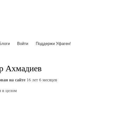
Перейти
к
основному
содержанию
Блоги
Войти
Поддержи Уфаген!
р Ахмадиев
ван на сайте
16 лет 6 месяцев
 в целом